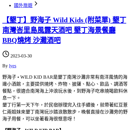
國外旅遊
【墾丁】野海子 Wild Kids (附菜單) 墾丁
南灣峇里島風露天酒吧 墾丁海景餐廳
BBQ燒烤 沙灘酒吧
2023-03-30
By
lyes
野海子 • WILD KID BAR是墾丁南灣沙灘非常有南洋風情的海
邊小酒館，主要提供燒烤、炸物、披薩、點心、飲品、調酒等
餐點，很適合南灣海上沖浪玩水後，到野海子吃串燒喝飲料休
息一下。
墾丁行第一天下午，於民宿辦理完入住手續後，就帶著紅豆薏
仁兩姐妹來墾丁南灣玩沙踏浪散散步，晚餐直接在沙灘旁的野
海子用餐，可以坐著看海很愜意呀！