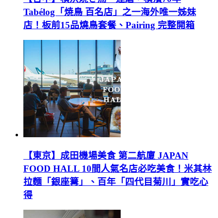
Tabélog「焼鳥 百名店」之一海外唯一姊妹
店！板前15品燒鳥套餐、Pairing 完整開箱
【東京】成田機場美食 第二航廈 JAPAN
FOOD HALL 10間人氣名店必吃美食！米其林
拉麵「銀座篝」、百年「四代目菊川」實吃心
得