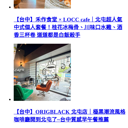
【台中】禾作食堂 × LOCC cafe｜北屯超人氣
中式個人套餐！桂花冰梅骨、川味口水雞、酒
香三杯卷 道道都是白飯殺手
【台中】ORIGBLACK 北屯店｜極黑潮流風格
咖啡廳開到北屯了~台中質感早午餐推薦