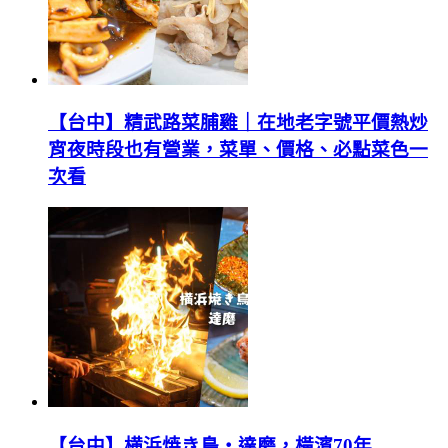
【台中】精武路菜脯雞｜在地老字號平價熱炒
宵夜時段也有營業，菜單、價格、必點菜色一
次看
【台中】横浜焼き鳥‧達磨，橫濱70年