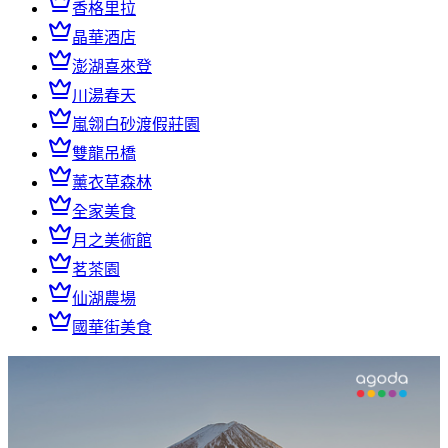
香格里拉
晶華酒店
澎湖喜來登
川湯春天
嵐翎白砂渡假莊園
雙龍吊橋
薰衣草森林
全家美食
月之美術館
茗茶園
仙湖農場
國華街美食