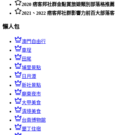
2020 痞客邦社群金點賞旅遊類別部落格推薦
2021、2022 痞客邦社群影響力前百大部落客
懶人包
澳門自由行
車埕
田尾
埔里景點
日月潭
新社景點
廟東夜市
大甲美食
清境美食
台南博物館
墾丁住宿