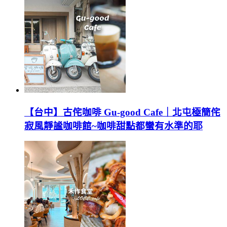
【台中】古侘咖啡 Gu-good Cafe｜北屯極簡侘
寂風靜謐咖啡館~咖啡甜點都蠻有水準的耶