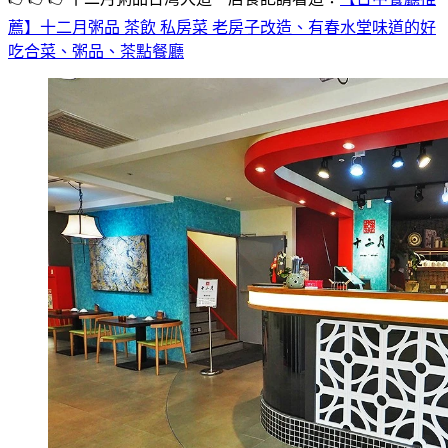
薦】十二月粥品 茶飲 私房菜 老房子改造、有春水堂味道的好
吃合菜、粥品、茶點餐廳