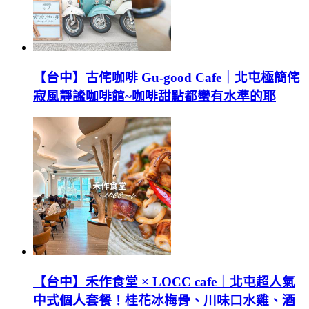
【台中】古侘咖啡 Gu-good Cafe｜北屯極簡侘
寂風靜謐咖啡館~咖啡甜點都蠻有水準的耶
【台中】禾作食堂 × LOCC cafe｜北屯超人氣
中式個人套餐！桂花冰梅骨、川味口水雞、酒