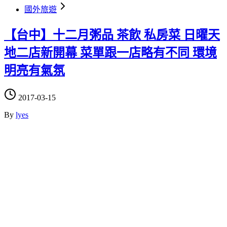
國外旅遊
【台中】十二月粥品 茶飲 私房菜 日曜天
地二店新開幕 菜單跟一店略有不同 環境
明亮有氣氛
2017-03-15
By
lyes