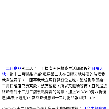
十二月粥品
開二店了！！這次開在離我生活圈很近的
日曜天
地
，從十二月粥品 茶飲 私房菜二店在日曜天地裝潢的時候我
就有注意了，一開幕我就立馬打算訂位去吃，沒想到剛開始十
二月日曜店只賣茶飲，沒有餐點，所以又繼續等待，直到最近
終於看到十二月二店餐點開賣的消息，加上3/13-3/19有八折優
惠(套餐不適用)，當然趁優惠到十二月粥品報到啦！👉
👉👉👉十二月粥品台灣大道一店食記請看這：
【台中餐廳推