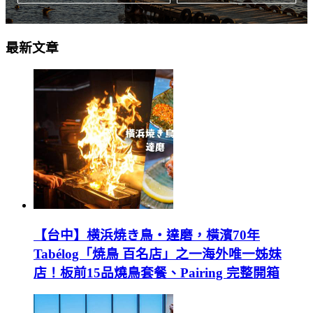
最新文章
【台中】横浜焼き鳥‧達磨，橫濱70年
Tabélog「焼鳥 百名店」之一海外唯一姊妹
店！板前15品燒鳥套餐、Pairing 完整開箱