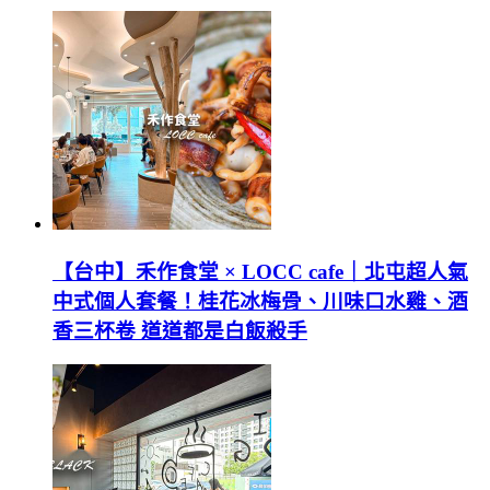
【台中】禾作食堂 × LOCC cafe｜北屯超人氣
中式個人套餐！桂花冰梅骨、川味口水雞、酒
香三杯卷 道道都是白飯殺手