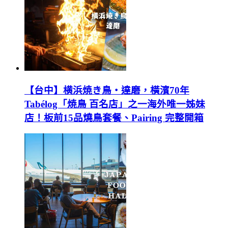
【台中】横浜焼き鳥‧達磨，橫濱70年
Tabélog「焼鳥 百名店」之一海外唯一姊妹
店！板前15品燒鳥套餐、Pairing 完整開箱