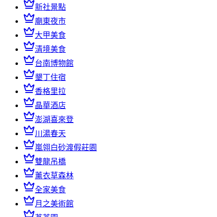
新社景點
廟東夜市
大甲美食
清境美食
台南博物館
墾丁住宿
香格里拉
晶華酒店
澎湖喜來登
川湯春天
嵐翎白砂渡假莊園
雙龍吊橋
薰衣草森林
全家美食
月之美術館