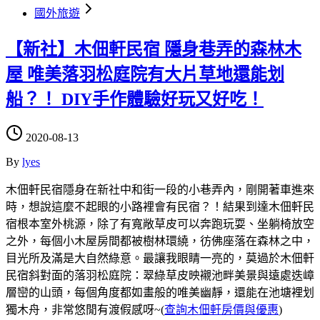
國外旅遊
【新社】木佃軒民宿 隱身巷弄的森林木
屋 唯美落羽松庭院有大片草地還能划
船？！ DIY手作體驗好玩又好吃！
2020-08-13
By
lyes
木佃軒民宿隱身在新社中和街一段的小巷弄內，剛開著車進來
時，想說這麼不起眼的小路裡會有民宿？！結果到達木佃軒民
宿根本室外桃源，除了有寬敞草皮可以奔跑玩耍、坐躺椅放空
之外，每個小木屋房間都被樹林環繞，彷佛座落在森林之中，
目光所及滿是大自然綠意。最讓我眼睛一亮的，莫過於木佃軒
民宿斜對面的落羽松庭院：翠綠草皮映襯池畔美景與遠處迭嶂
層巒的山頭，每個角度都如畫般的唯美幽靜，還能在池塘裡划
獨木舟，非常悠閒有渡假感呀~(
查詢木佃軒房價與優惠
)