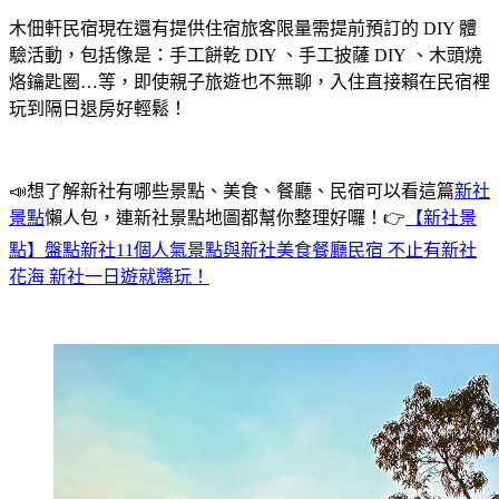
木佃軒民宿現在還有提供住宿旅客限量需提前預訂的 DIY 體
驗活動，包括像是：手工餅乾 DIY 、手工披薩 DIY 、木頭燒
烙鑰匙圈…等，即使親子旅遊也不無聊，入住直接賴在民宿裡
玩到隔日退房好輕鬆！
📣想了解新社有哪些景點、美食、餐廳、民宿可以看這篇
新社
景點
懶人包，連新社景點地圖都幫你整理好囉！👉
【新社景
點】盤點新社11個人氣景點與新社美食餐廳民宿 不止有新社
花海 新社一日遊就醬玩！