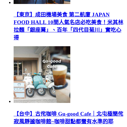
【東京】成田機場美食 第二航廈 JAPAN
FOOD HALL 10間人氣名店必吃美食！米其林
拉麵「銀座篝」、百年「四代目菊川」實吃心
得
【台中】古侘咖啡 Gu-good Cafe｜北屯極簡侘
寂風靜謐咖啡館~咖啡甜點都蠻有水準的耶