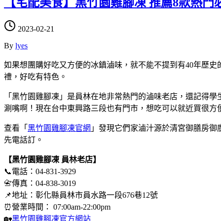
【宅配美食】黑竹園雞腳凍 推薦8款熱門
2023-02-21
By
lyes
如果想團購好吃又方便的冰鎮滷味，就不能不提到有40年歷
禮，好吃有特色。
「黑竹園雞腳凍」是員林在地非常熱門的滷味老店，還記得學
涮嘴啊！現在台中東興路三段也有門市，想吃可以就近買很方
查看「
黑竹園雞腳凍官網
」發現它們家滷汁源於清宮御膳房御廚
先電話訂。
【黑竹園雞腳凍 員林老店】
📞電話：04-831-3929
📇傳真：04-838-3019
📌地址：彰化縣員林市員水路一段676巷12號
⏰營業時間： 07:00am-22:00pm
🏡
黑竹園雞腳凍官方網站