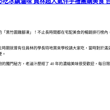
必吃冰鎮滷味 員林超人氣伴手禮團購美食 
史的「黑竹園雞腳凍」！不止長時間都在宅配美食的暢銷排行榜內
生時期就曾有住員林的學長特地買來學校請大家吃，當時對於滿
便。
的獨門秘方，老滷汁歷經了 40 年的濃縮美味很受歡迎，每日