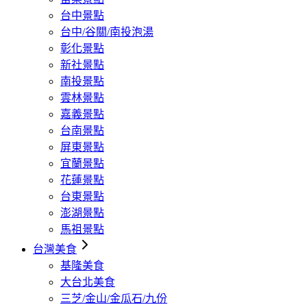
台中景點
台中/谷關/南投泡湯
彰化景點
新社景點
南投景點
雲林景點
嘉義景點
台南景點
屏東景點
宜蘭景點
花蓮景點
台東景點
澎湖景點
馬祖景點
台灣美食
基隆美食
大台北美食
三芝/金山/金瓜石/九份