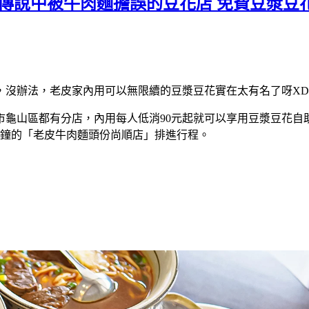
店 傳說中被牛肉麵擔誤的豆花店 免費豆漿豆
，沒辦法，老皮家內用可以無限續的豆漿豆花實在太有名了呀XD
市龜山區都有分店，內用每人低消90元起就可以享用豆漿豆花自
分鐘的「老皮牛肉麵頭份尚順店」排進行程。