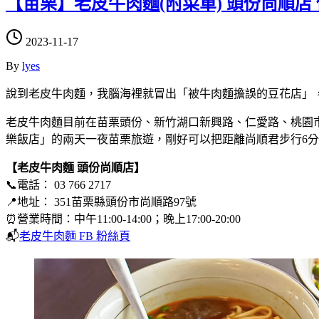
【苗栗】老皮牛肉麵(附菜單) 頭份尚順
2023-11-17
By
lyes
說到老皮牛肉麵，我腦海裡就冒出「被牛肉麵擔誤的豆花店」
老皮牛肉麵目前在苗栗頭份、新竹湖口新興路、仁愛路、桃園
樂飯店」的兩天一夜苗栗旅遊，剛好可以把距離尚順君步行6
【老皮牛肉麵
頭份尚順店】
📞電話： 03 766 2717
📍地址： 351苗栗縣頭份市尚順路97號
⏰營業時間：中午11:00-14:00；晚上17:00-20:00
📬
老皮牛肉麵 FB 粉絲頁