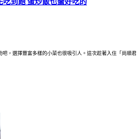
花吃到飽 蛋炒飯也蠻好吃的
助吧，選擇豐富多樣的小菜也很吸引人。這次趁著入住「尚順君