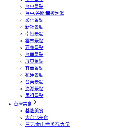
台中景點
台中/谷關/南投泡湯
彰化景點
新社景點
南投景點
雲林景點
嘉義景點
台南景點
屏東景點
宜蘭景點
花蓮景點
台東景點
澎湖景點
馬祖景點
台灣美食
基隆美食
大台北美食
三芝/金山/金瓜石/九份