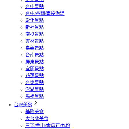
台中景點
台中/谷關/南投泡湯
彰化景點
新社景點
南投景點
雲林景點
嘉義景點
台南景點
屏東景點
宜蘭景點
花蓮景點
台東景點
澎湖景點
馬祖景點
台灣美食
基隆美食
大台北美食
三芝/金山/金瓜石/九份