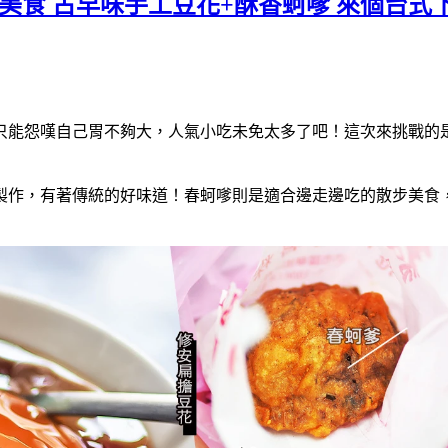
美食 古早味手工豆花+酥香蚵嗲 來個台式
只能怨嘆自己胃不夠大，人氣小吃未免太多了吧！這次來挑戰的
製作，有著傳統的好味道！春蚵嗲則是適合邊走邊吃的散步美食