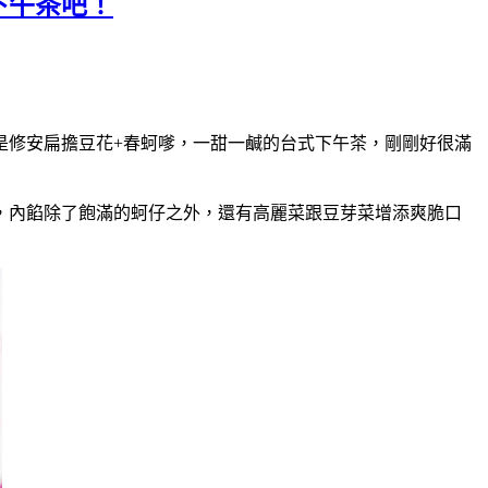
下午茶吧！
是修安扁擔豆花+春蚵嗲，一甜一鹹的台式下午茶，剛剛好很滿
，內餡除了飽滿的蚵仔之外，還有高麗菜跟豆芽菜增添爽脆口