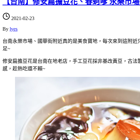
【台南】修安扁擔豆花、春蚵嗲 永樂市場
2021-02-23
By
lyes
台南永樂市場、國華街附近真的是美食寶地，每次來到這附近
足~
修安扁擔豆花是台南在地老店，手工豆花採非基改黃豆，古法
感，趁熱吃還不賴~