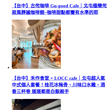
【台中】古侘咖啡 Gu-good Cafe｜北屯極簡侘
寂風靜謐咖啡館~咖啡甜點都蠻有水準的耶
【台中】禾作食堂 × LOCC cafe｜北屯超人氣
中式個人套餐！桂花冰梅骨、川味口水雞、酒
香三杯卷 道道都是白飯殺手