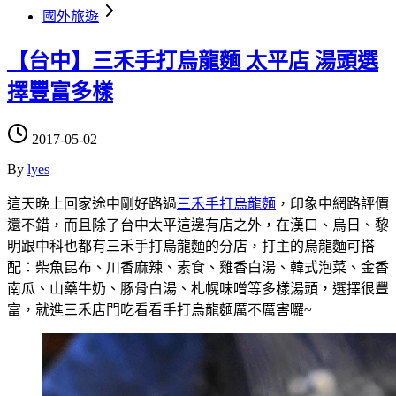
國外旅遊
【台中】三禾手打烏龍麵 太平店 湯頭選
擇豐富多樣
2017-05-02
By
lyes
這天晚上回家途中剛好路過
三禾手打烏龍麵
，印象中網路評價
還不錯，而且除了台中太平這邊有店之外，在漢口、烏日、黎
明跟中科也都有三禾手打烏龍麵的分店，打主的烏龍麵可搭
配：柴魚昆布、川香麻辣、素食、雞香白湯、韓式泡菜、金香
南瓜、山藥牛奶、豚骨白湯、札幌味噌等多樣湯頭，選擇很豐
富，就進三禾店門吃看看手打烏龍麵厲不厲害囉~