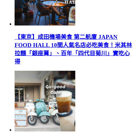
【東京】成田機場美食 第二航廈 JAPAN
FOOD HALL 10間人氣名店必吃美食！米其林
拉麵「銀座篝」、百年「四代目菊川」實吃心
得