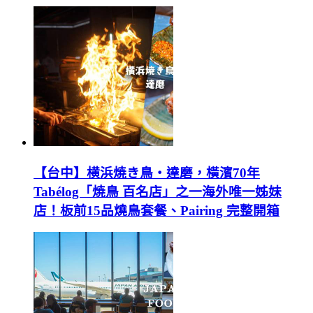
【台中】横浜焼き鳥‧達磨，橫濱70年
Tabélog「焼鳥 百名店」之一海外唯一姊妹
店！板前15品燒鳥套餐、Pairing 完整開箱