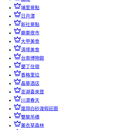
埔里景點
日月潭
新社景點
廟東夜市
大甲美食
清境美食
台南博物館
墾丁住宿
香格里拉
晶華酒店
澎湖喜來登
川湯春天
嵐翎白砂渡假莊園
雙龍吊橋
薰衣草森林