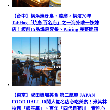
【台中】横浜焼き鳥‧達磨，橫濱70年
Tabélog「焼鳥 百名店」之一海外唯一姊妹
店！板前15品燒鳥套餐、Pairing 完整開箱
【東京】成田機場美食 第二航廈 JAPAN
FOOD HALL 10間人氣名店必吃美食！米其林
拉麵「銀座篝」、百年「四代目菊川」實吃心