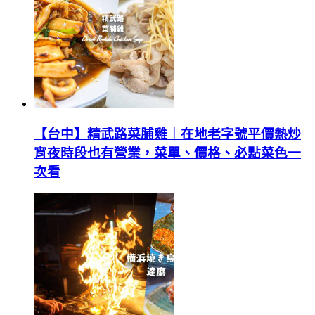
【台中】精武路菜脯雞｜在地老字號平價熱炒
宵夜時段也有營業，菜單、價格、必點菜色一
次看