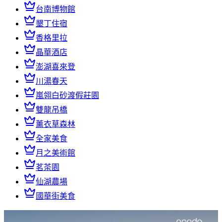
台南博物館
墾丁住宿
香格里拉
晶華酒店
澎湖喜來登
川湯春天
嵐翎白砂渡假莊園
雙龍吊橋
薰衣草森林
全家美食
月之美術館
茗茶園
仙湖農場
國華街美食