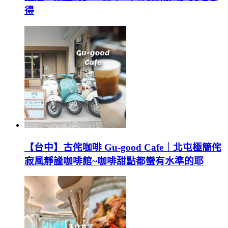
得
【台中】古侘咖啡 Gu-good Cafe｜北屯極簡侘
寂風靜謐咖啡館~咖啡甜點都蠻有水準的耶