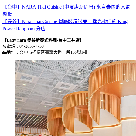
【台中】NARA Thai Cuisine (中友店新開幕) 來自泰國的人氣
餐廳
【曼谷】Nara Thai Cuisine 餐廳裝潢很美、採光極佳的 King
Power Rangnam 分店
【Lady nara 曼谷新泰式料理-台中三井店】
📞電話：04-2656-7759
🏡地址：台中市梧棲區臺灣大道十段166號1樓