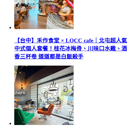
【台中】禾作食堂 × LOCC cafe｜北屯超人氣
中式個人套餐！桂花冰梅骨、川味口水雞、酒
香三杯卷 道道都是白飯殺手