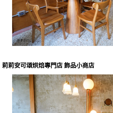
莉莉安可頌烘焙專門店 飾品小商店