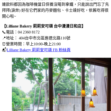
連飲料都因為咖啡機當日保養沒喝到拿鐵，只能說出門忘了先
拜拜(淚奔) 好在它們家的丹麥麵包、卡士達好吃，依舊吃得很
開心啦~
【Lilliane Bakery 莉莉安可頌
台中漫漫日和店】
📞電話：04 2360 8172
📍地址： 404台中市北區進德北路110號
⏰營業時間：早上10:00-晚上21:00
📬
Lilliane Bakery 莉莉安可頌 FB 粉絲頁