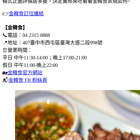
韓式正面評價居多後，決定實際來吃看看金韓食表現如何~
👉
金韓食訂位連結
【金韓食】
📞電話：04 2315 0888
📍地址：407臺中市西屯區臺灣大道二段998號
⏰營業時間：
平日 中午11:30-14:00；晚上17:00-21:00
假日 中午11:00-晚上22:00
🏡
金韓食官方網站
📬
金韓食 FB 粉絲頁