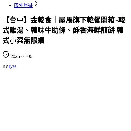
國外旅遊
【台中】金韓食｜屋馬旗下韓餐開箱~韓
式雞湯、韓味牛肋條、酥香海鮮煎餅 韓
式小菜無限續
2026-01-06
By
lyes