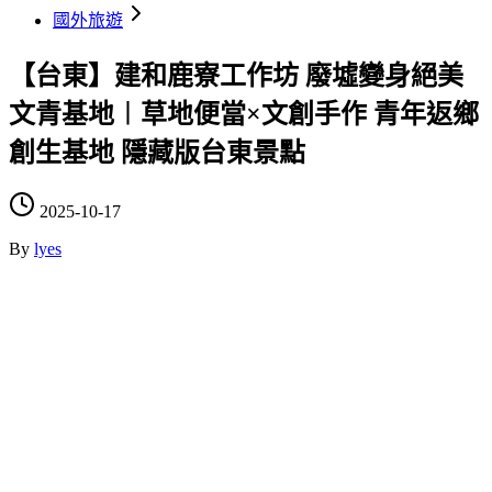
國外旅遊
【台東】建和鹿寮工作坊 廢墟變身絕美
文青基地︱草地便當×文創手作 青年返鄉
創生基地 隱藏版台東景點
2025-10-17
By
lyes