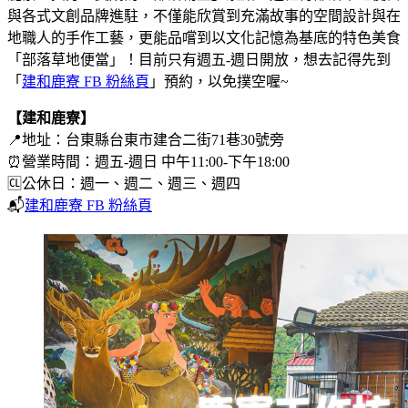
與各式文創品牌進駐，不僅能欣賞到充滿故事的空間設計與在
地職人的手作工藝，更能品嚐到以文化記憶為基底的特色美食
「部落草地便當」！目前只有週五-週日開放，想去記得先到
「
建和鹿寮 FB 粉絲頁
」預約，以免撲空喔~
【建和鹿寮】
📍地址：台東縣台東市建合二街71巷30號旁
⏰營業時間：週五-週日 中午11:00-下午18:00
🆑公休日：週一、週二、週三、週四
📬
建和鹿寮 FB 粉絲頁