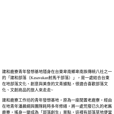
建和鹿寮青年發想基地隱身在台東卑南鄉卑南族傳統八社之一
的「建和部落（Kasavakan射馬干部落）」，是一處結合台東
在地部落文化、創意與美食的文青據點，很適合喜歡部落文
化、文創商品的旅人來走走~
建和鹿寮工作坊的青年發想基地，原為一座閒置老鹿寮，經由
在地青年潘晨綱與團隊耗時多年修繕，將一處荒廢已久的老舊
鹿寮，搖身一變成為「部落創生」景點，這裡有部落草地便當