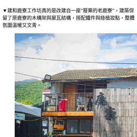
▼建和鹿寮工作坊真的是改建自一座”廢棄的老鹿寮”，建築保
留了原鹿寮的木構架與屋瓦結構，搭配鐵件與綠植妝點，整體
氛圍溫暖又文青。