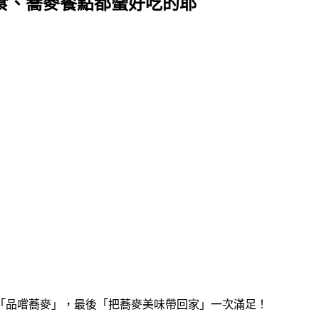
食、蕎麥餐點都蠻好吃的耶
「品嚐蕎麥」，最後「把蕎麥美味帶回家」一次滿足！