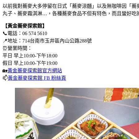
以前我對蕎麥大多停留在日式「蕎麥涼麵」以及無咖啡因「蕎
丸子、蕎麥霜淇淋…，各種蕎麥食品不但有特色，而且蠻好吃
【黃金蕎麥探索館】
📞電話：06 574 5610
📍地址：714台南市玉井區內山公路288號
⏰營業時間：
平日 早上10:00-下午18:00
假日 早上10:00-下午19:00
🏡
黃金蕎麥探索館官方網站
📫
黃金蕎麥探索館 FB 粉絲頁