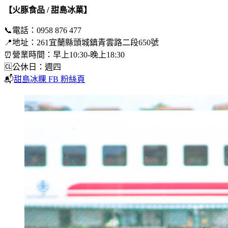
【火豚食品 / 甜島冰菓】
📞電話：0958 876 477
📍地址：261宜蘭縣頭城鎮青雲路二段650號
⏰營業時間：早上10:30-晚上18:30
🆑公休日：週四
📬
甜島冰粿 FB 粉絲頁