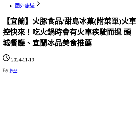
國外旅遊
【宜蘭】火豚食品/甜島冰菓(附菜單)火車
控快來！吃火鍋時會有火車疾駛而過 頭
城餐廳、宜蘭冰品美食推薦
2024-11-19
By
lyes