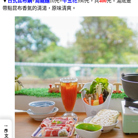
▼
日式昆布鍋
+
烏龍麵
10元+
牛五花
390元，共
400
元。湯底是
帶點昆布香氣的清湯，原味清爽。
→