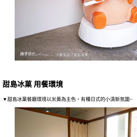
甜島冰菓 用餐環境
▼甜島冰菓餐廳環境以米黃為主色，有種日式的小清新氛圍~