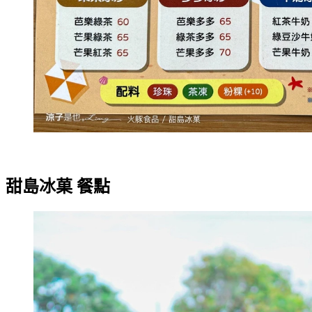
甜島冰菓 餐點