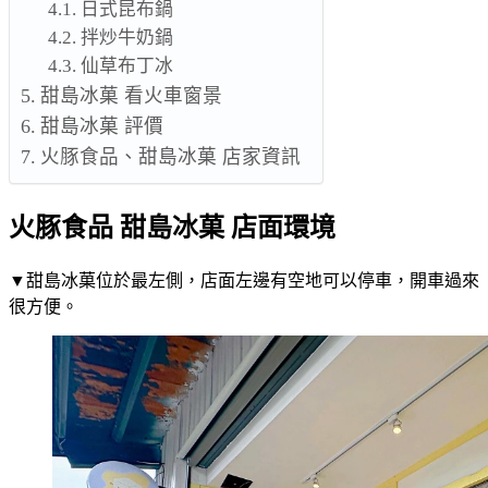
日式昆布鍋
拌炒牛奶鍋
仙草布丁冰
甜島冰菓 看火車窗景
甜島冰菓 評價
火豚食品、甜島冰菓 店家資訊
火豚食品 甜島冰菓 店面環境
▼甜島冰菓位於最左側，店面左邊有空地可以停車，開車過來
很方便。