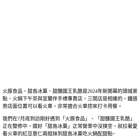
火豚食品、甜島冰菓、甜醺國王乳酪是2024年新開幕的頭城景
點、火鍋下午茶與宜蘭伴手禮專賣店，三間店是相連的，鐵道
旁店面位置可以看火車，非常適合火車控來打卡用餐。
我們在7月底到訪剛好遇到「火豚食品」、「甜醺國王乳酪」
正在整修中，還好「甜島冰菓」正常營業中沒撲空，就拉著愛
看火車的紅豆薏仁兩姐妹到甜島冰菓吃火鍋配甜點~