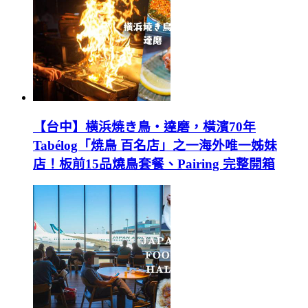
【台中】横浜焼き鳥‧達磨，橫濱70年
Tabélog「焼鳥 百名店」之一海外唯一姊妹
店！板前15品燒鳥套餐、Pairing 完整開箱