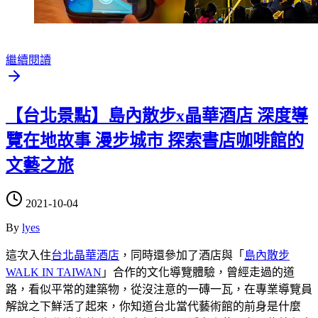
繼續閱讀
【台北景點】島內散步x晶華酒店 深度導
覽在地故事 漫步城市 探索書店咖啡館的
文藝之旅
2021-10-04
By
lyes
這次入住
台北晶華酒店
，同時還參加了酒店與「
島內散步
WALK IN TAIWAN
」合作的文化導覽體驗，曾經走過的道
路，看似平常的建築物，從沒注意的一磚一瓦，在專業導覽員
解說之下鮮活了起來，你知道台北當代藝術館的前身是什麼