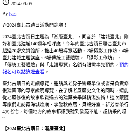
2024-09-05
By
lyes
🎉2024臺北古蹟日活動開跑啦！
2024臺北古蹟日主題為「漸層臺北」，同音於「建城臺北」剛
好和臺北建城140週年相呼應！今年的臺北古蹟日聯合臺北市
超過70處文資館所，推出40場導覽活動、2場攝影工作坊、4場
臺北建城主題講座、6場傳統工藝體驗，「攝影工作坊」、
「傳統工藝體驗」與「走讀導覽」名額有限需事先預約，
預約
報名可以點這邊查看
。
臺北古蹟日的走讀導覽，邀請與老房子營運單位或者是負責修
復建築師的專家說明導覽，在了解老屋歷史文化的同時，還能
從老屋修復的故事欣賞過去的建築美學與精湛技術！這次跟隨
專家們走訪霞海城煌廟、李臨秋故居、貝殼好室、新芳春茶行
4大老宅，每個地方的故事都讓我聽到欲罷不能，超精采的呀
~
【2024臺北古蹟日：漸層臺北】