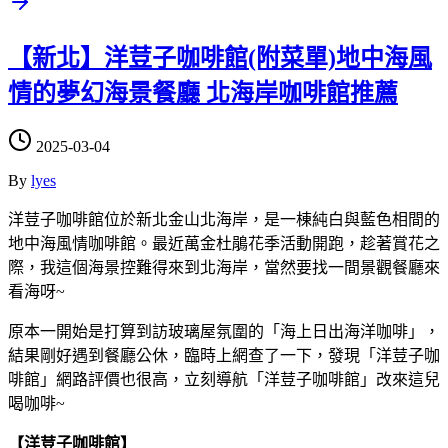
【新北】洋荳子咖啡館(附菜單)地中海風
情的夢幻海景餐廳 北海岸咖啡館推薦
2025-03-04
By
lyes
洋荳子咖啡館位於新北金山北海岸，是一棟純白與藍色相間的
地中海風情咖啡館。最近萬金杜鵑花季活動開跑，趁著賞花之
際，我這個海景控難得來到北海岸，當然要找一間景觀餐廳來
看海呀~
原本一開始是打算到訪玻璃屋氛圍的「海上日出海洋咖啡」，
結果剛好遇到餐廳公休，臨時上網查了一下，發現「洋荳子咖
啡館」網路評價也很高，立刻導航「洋荳子咖啡館」改來這兒
喝咖啡~
【洋荳子咖啡館】