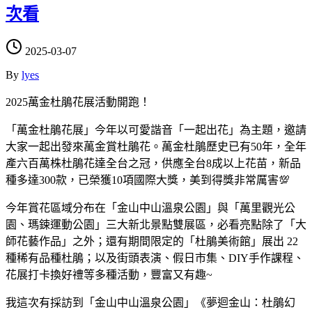
次看
2025-03-07
By
lyes
2025萬金杜鵑花展活動開跑！
「萬金杜鵑花展」今年以可愛諧音「一起出花」為主題，邀請
大家一起出發來萬金賞杜鵑花。萬金杜鵑歷史已有50年，全年
產六百萬株杜鵑花達全台之冠，供應全台8成以上花苗，新品
種多達300款，已榮獲10項國際大獎，美到得獎非常厲害💯
今年賞花區域分布在「金山中山溫泉公園」與「萬里觀光公
園、瑪鋉運動公園」三大新北景點雙展區，必看亮點除了「大
師花藝作品」之外；還有期間限定的「杜鵑美術館」展出 22
種稀有品種杜鵑；以及街頭表演、假日市集、DIY手作課程、
花展打卡換好禮等多種活動，豐富又有趣~
我這次有採訪到「金山中山溫泉公園」《夢迴金山：杜鵑幻