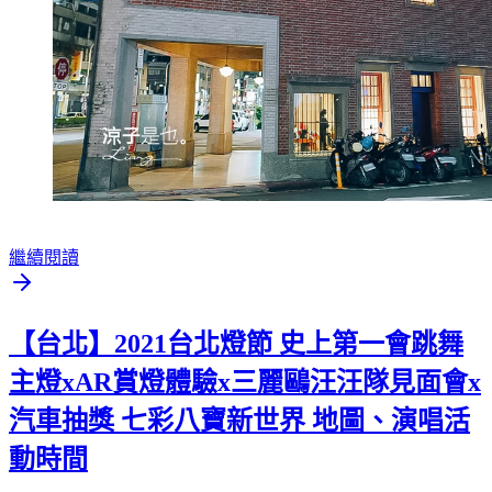
繼續閱讀
【台北】2021台北燈節 史上第一會跳舞
主燈xAR賞燈體驗x三麗鷗汪汪隊見面會x
汽車抽獎 七彩八寶新世界 地圖、演唱活
動時間