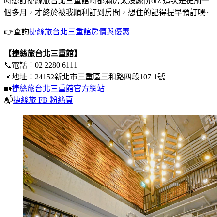
時想訂捷絲旅台北三重館時都滿房太沒緣份orz 這次是提前一
個多月，才終於被我順利訂到房間，想住的記得提早預訂嘿~
👉查詢
捷絲旅台北三重館房價與優惠
【捷絲旅台北三重館】
📞電話：02 2280 6111
📌地址：24152新北市三重區三和路四段107-1號
🏡
捷絲旅台北三重館官方網站
📬
捷絲旅 FB 粉絲頁