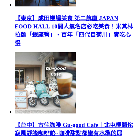
【東京】成田機場美食 第二航廈 JAPAN
FOOD HALL 10間人氣名店必吃美食！米其林
拉麵「銀座篝」、百年「四代目菊川」實吃心
得
【台中】古侘咖啡 Gu-good Cafe｜北屯極簡侘
寂風靜謐咖啡館~咖啡甜點都蠻有水準的耶