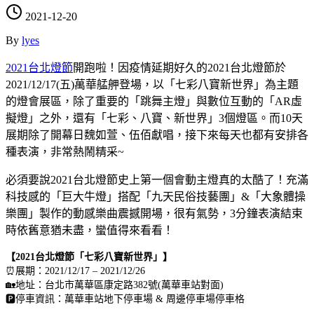
2021-12-20
By
lyes
2021台北燈節
開跑啦！因疫情延期好久的2021台北燈節於
2021/12/17(五)萬華艋舺登場，以「七彩八寶新世界」為主題
的燈會展區，除了重要的「跳舞主燈」與數位互動的「AR虛
擬燈」之外，還有「七彩、八寶、新世界」3個燈區。而10天
展期除了開幕日魏如萱、伍佰獻唱，接下來每天也都有安排各
種表演，非常熱鬧精采~
必須要說2021台北燈節史上第一個會動主燈真的太酷了！充滿
科技感的「巨大牛燈」搭配「九天民俗技藝團」&「大象體操
樂團」製作的動感樂曲震撼開場，很有氣勢，3分鐘表演結束
時依舊意猶未盡，蠻值得來看看！
【2021台北燈節「七彩八寶新世界」】
⏰展期：2021/12/17 – 2021/12/26
🏡地址：台北市萬華區康定路382號(萬華車站對面)
🅿️停車資訊：萬華車站地下停車場 & 周邊停車場停車格