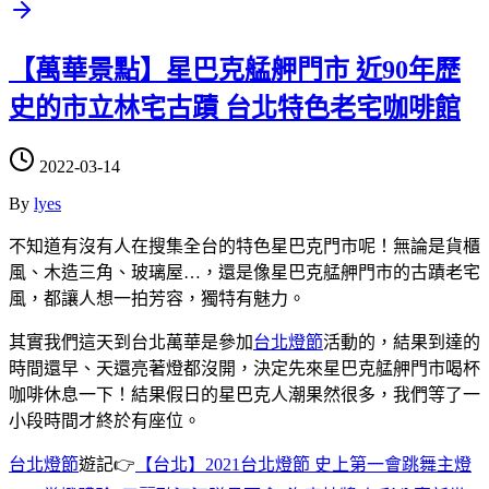
【萬華景點】星巴克艋舺門市 近90年歷
史的市立林宅古蹟 台北特色老宅咖啡館
2022-03-14
By
lyes
不知道有沒有人在搜集全台的特色星巴克門市呢！無論是貨櫃
風、木造三角、玻璃屋…，還是像星巴克艋舺門市的古蹟老宅
風，都讓人想一拍芳容，獨特有魅力。
其實我們這天到台北萬華是參加
台北燈節
活動的，結果到達的
時間還早、天還亮著燈都沒開，決定先來星巴克艋舺門市喝杯
咖啡休息一下！結果假日的星巴克人潮果然很多，我們等了一
小段時間才終於有座位。
台北燈節
遊記👉
【台北】2021台北燈節 史上第一會跳舞主燈