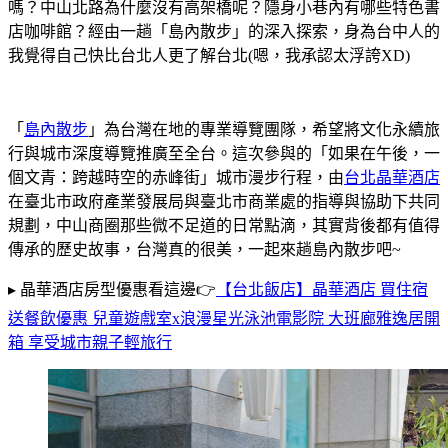
嗎？中山北路為什麼沒有高架橋呢？隱身小巷內有哪些特色書
店咖啡館？經由一趟「島內散步」的深入探索，身為台中人的
我覺得自己快比台北人更了解台北(嗯，我承認太浮誇XD)
「
島內散步
」為台灣在地的專業導覽團隊，希望將文化永續旅
行與城市深度導覽推廣至全台。這次參與的「如果在午後，一
個文青：跨越時空的赤峰街」城市漫步行程，由
台北晶華酒店
在臺北市政府產業發展局與臺北市商業處的指導與協助下共同
規劃，中山商圈那些微不足道的日常點滴，其實背後都有值得
傳承的歷史故事，台灣真的很美，一起來趟島內散步吧~
▸
晶華酒店房型優惠看這邊👉
【台北飯店】晶華酒店 買住宿
送餐飲優惠 兒童遊戲室x浪漫星光泳池電影院 大班廊雅逸居開
箱 享受城市親子輕旅行