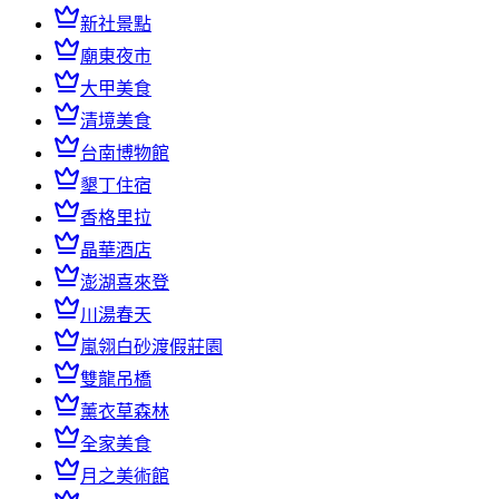
新社景點
廟東夜市
大甲美食
清境美食
台南博物館
墾丁住宿
香格里拉
晶華酒店
澎湖喜來登
川湯春天
嵐翎白砂渡假莊園
雙龍吊橋
薰衣草森林
全家美食
月之美術館