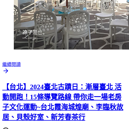
繼續閱讀
【台北】2024臺北古蹟日：漸層臺北 活
動開跑！15條導覽路線 帶你走一場老房
子文化運動~台北霞海城煌廟、李臨秋故
居、貝殼好室、新芳春茶行