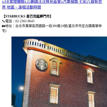
xAR賞燈體驗x三麗鷗汪汪隊見面會x汽車抽獎 七彩八寶新世
界 地圖、演唱活動時間
【STARBUCKS 星巴克艋舺門市】
📞電話：02-2302-8643
🏡地址：台北市萬華區西園路一段306巷24號(臺北市市定古蹟萬華林
宅)