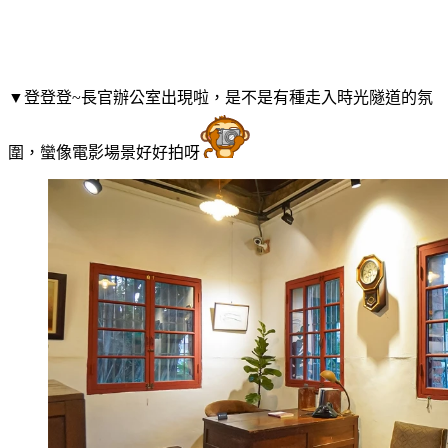
▼登登登~長官辦公室出現啦，是不是有種走入時光隧道的氛
圍，蠻像電影場景好好拍呀