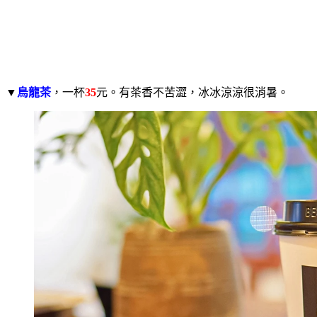
▼
烏龍茶
，一杯
35
元。有茶香不苦澀，冰冰涼涼很消暑。