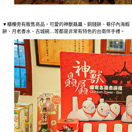
▼櫃檯旁有販售商品，可愛的神獸贔屭、銅錢餅、巷仔內海蝦
餅、月老香水、古城碗…等都是非常有特色的台南伴手禮。