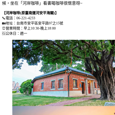
候，坐在「河岸咖啡」看書喝咖啡很愜意呀~
【河岸咖啡(原臺南運河安平海關)】
📞電話：06-221-4233
🏡地址：台南市安平區安平路97之15號
⏰營業時間：早上10:30-晚上18:00
🆑公休日：週一