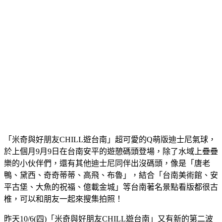
「米奇與好朋友CHILL遊台南」超可愛的Q萌版迪士尼氣球，
於上個月9月9日在台南安平的遊憩碼頭登場，除了水域上疊疊
樂的小伙伴們，還有其他迪士尼同伴出沒碼頭，像是「唐老
鴨、黛西、奇奇蒂蒂、高飛、布魯」，結合「台南美術館、安
平古堡、大魚的祝福、億載金城」等台南著名景點看版都很古
椎，可以和朋友一起來搜集拍照！
昨天10/6(四)「米奇與好朋友CHILL遊台南」又有新的第二波