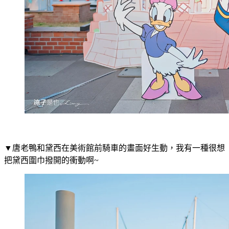
▼唐老鴨和黛西在美術館前騎車的畫面好生動，我有一種很想
把黛西圍巾撥開的衝動啊~