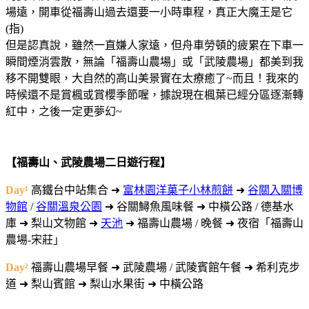
場遠，開車從福壽山過去還要一小時車程，真正大魔王是它
(指)
但是認真說，雖然一直嫌人家遠，但舟車勞頓的疲累在下車一
瞬間煙消雲散，無論「福壽山農場」或「武陵農場」都美到我
移不開雙眼，大自然的高山美景實在太療癒了~而且！我來的
時候還不是賞楓或賞櫻季節喔，據說現在楓葉已經分區逐漸轉
紅中，之後一定更夢幻~
【福壽山、武陵農場二日遊行程】
Day¹
高鐵台中站集合 ➜
富林園洋菓子小林煎餅
➜
谷關入關博
物館
/
谷關溫泉公園
➜ 谷關鱘魚風味餐 ➜ 中橫公路 / 德基水
庫 ➜ 梨山文物館 ➜
天池
➜ 福壽山農場 / 晚餐 ➜ 夜宿「福壽山
農場-宋莊」⁣
Day²
福壽山農場早餐 ➜ 武陵農場 / 武陵賓館午餐 ➜ 希利克步
道 ➜ 梨山賓館 ➜ 梨山水果街 ➜ 中橫公路