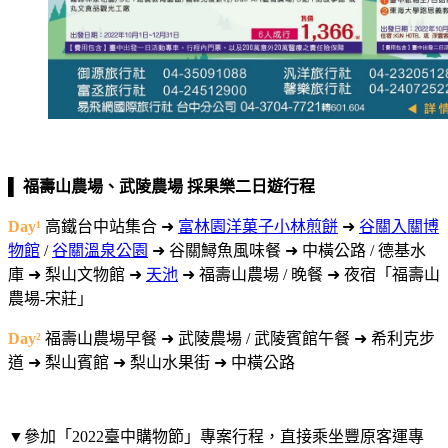
▌ 福壽山農場、武陵農場 採果樂二日遊行程
Day¹
高鐵台中站集合 ➜
富林園洋菓子小林煎餅
➜
谷關入關博
物館
/
谷關溫泉公園
➜ 谷關鱘魚風味餐 ➜ 中橫公路 / 德基水
庫 ➜ 梨山文物館 ➜
天池
➜ 福壽山農場 / 晚餐 ➜ 夜宿「福壽山
農場-宋莊」⁣
Day²
福壽山農場早餐 ➜ 武陵農場 / 武陵賓館午餐 ➜ 希利克步
道 ➜ 梨山賓館 ➜ 梨山水果街 ➜ 中橫公路
▼參加「2022臺中購物節」專案行程，直接乘坐豐原客運專