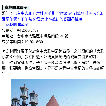
▌富林園洋菓子
遊記：
【台中大雅】富林園洋菓子(附菜單) 到城堡莊園來份浪
漫早午餐、下午茶 旁邊有小林煎餅的香甜吊鐘燒
📌
富林園洋菓子
📞電話：04-2569-2798
🏡地址：台中市大雅區中清路四段340號
⏰營業時間：10:30-18:30
▼富林園洋菓子位於台中大雅中清路四段，之前很紅的「大雅
小麥文化節」就在附近，外觀異國風情的城堡庭園夢幻好拍
照，進到富林園洋果子內部一樣滿滿浪漫氛圍，吊燈、長窗
簾、紅磚牆、挑高空間…，是不是有種中古世紀的古堡 feel 呀
~