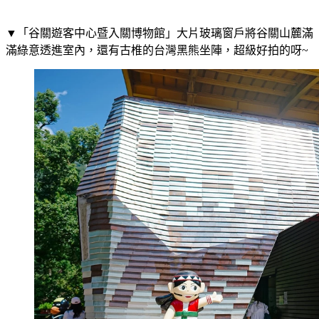
▼「谷關遊客中心暨入關博物館」大片玻璃窗戶將谷關山麓滿
滿綠意透進室內，還有古椎的台灣黑熊坐陣，超級好拍的呀~