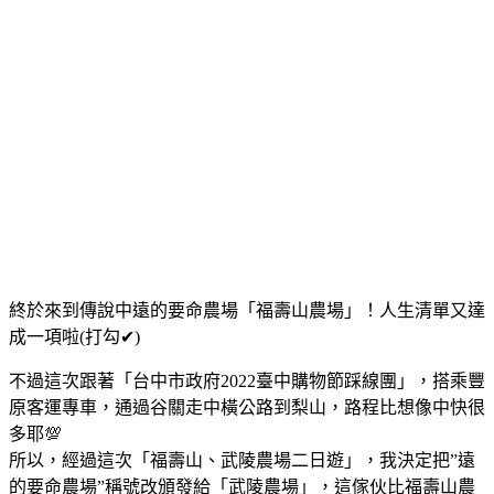
終於來到傳說中遠的要命農場「福壽山農場」！人生清單又達
成一項啦(打勾
✔
)
不過這次跟著「台中市政府2022臺中購物節踩線團」，搭乘豐
原客運專車，通過谷關走中橫公路到梨山，路程比想像中快很
多耶💯
所以，經過這次「福壽山、武陵農場二日遊」，我決定把”遠
的要命農場”稱號改頒發給「武陵農場」，這傢伙比福壽山農