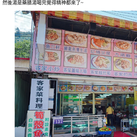
然後湯是藥膳湯喝完覺得精神都來了~