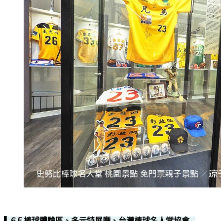
▌６𝘍 棒球體驗區、多元特展廳、台灣棒球名人堂協會