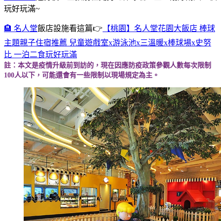
玩好玩滿~
🏨 名人堂
飯店設施看這篇👉
【桃園】名人堂花園大飯店 棒球
主題親子住宿推薦 兒童遊戲室x游泳池x三溫暖x棒球場x史努
比 一泊二食玩好玩滿
註：本文是疫情升級前到訪的，現在因應防疫政策參觀人數每次限制
100人以下，可能還會有一些限制以現場規定為主。