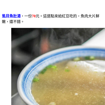
虱目魚肚湯
，一份
70
元。這道點來給紅豆吃的，魚肉大片鮮
嫩，還不錯。