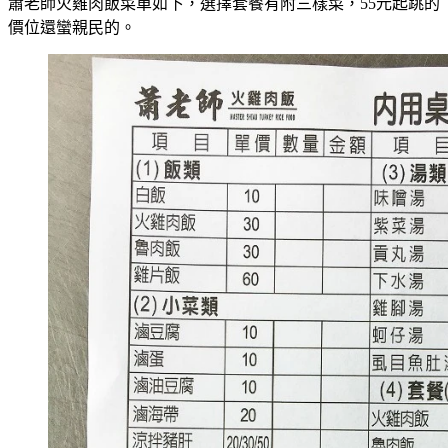
蕭老師火雞肉飯菜單如下，選擇套餐有附三樣菜，55元起跳的
價位還蠻親民的。