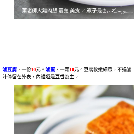
滷豆腐
，一份
10
元。
滷蛋
，一顆
10
元。豆腐軟嫩細緻，不過滷
汁停留在外表，內裡還是豆香為主。