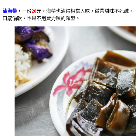
滷海帶
，一份
20
元。海帶也滷得相當入味，微帶甜味不死鹹，
口感偏軟，也是不用費力咬的類型。