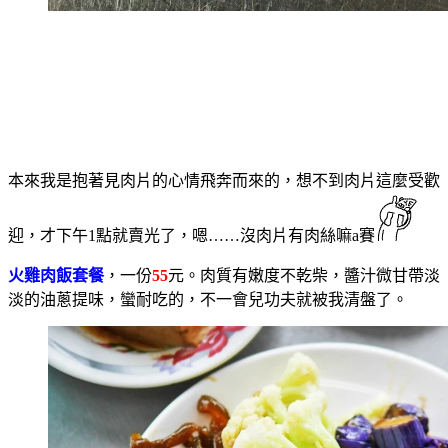
本來我是抱著見肉片的心情飛奔而來的，想不到肉片這麼受歡
迎，才下午1點就賣光了，嗯……沒肉片有肉絲嘛a賽
火雞肉飯套餐
，一份
55
元。肉質有嫩度不乾柴，醬汁微甘帶淡
淡的油蔥提味，蠻耐吃的，不一會兒功夫就被我清盤了。