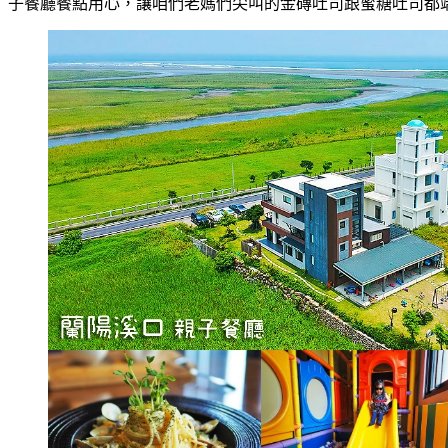
子餐廳餐點用心，讓咱們老媽們尖叫的金磚吐司跟蜜糖吐司都