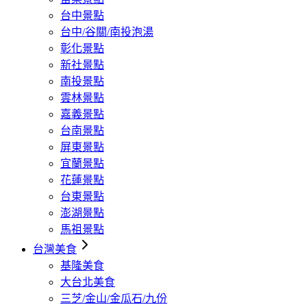
台中景點
台中/谷關/南投泡湯
彰化景點
新社景點
南投景點
雲林景點
嘉義景點
台南景點
屏東景點
宜蘭景點
花蓮景點
台東景點
澎湖景點
馬祖景點
台灣美食
基隆美食
大台北美食
三芝/金山/金瓜石/九份