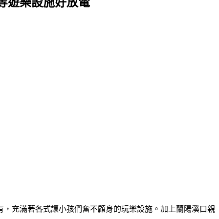
等遊樂設施好放電
有，充滿著各式讓小孩們奮不顧身的玩樂設施。加上蘭陽溪口親