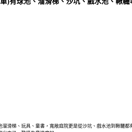
菜單)有球池、溜滑梯、沙坑、戲水池、鞦韆
池溜滑梯、玩具、童書，寬敞庭院更是從沙坑、戲水池到鞦韆都