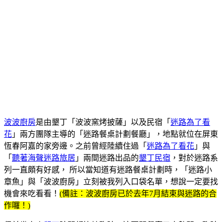
波波廚房
是由墾丁「波波窯烤披薩」以及民宿「
迷路為了看
花
」兩方團隊主導的「迷路餐桌計劃餐廳」，地點就位在屏東
恆春阿嘉的家旁邊。之前曾經陸續住過「
迷路為了看花
」與
「
聽著海聲迷路旅居
」兩間迷路出品的
墾丁民宿
，對於迷路系
列一直頗有好感， 所以當知道有迷路餐桌計劃時，「迷路小
章魚」與「波波廚房」立刻被我列入口袋名單，想說一定要找
機會來吃看看！
(備註：波波廚房已於去年7月結束與迷路的合
作囉！)