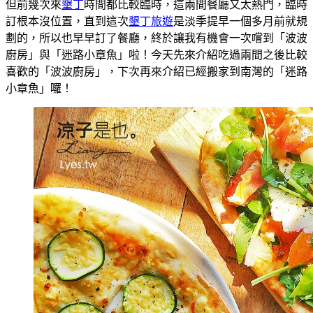
但前幾次來
墾丁
時間都比較臨時，這兩間餐廳又太熱門，臨時
訂根本沒位置，直到這次
墾丁旅遊
是淡季提早一個多月前就規
劃的，所以也早早訂了餐廳，終於讓我有機會一次嚐到「波波
廚房」與「迷路小章魚」啦！今天先來介紹吃過兩間之後比較
喜歡的「波波廚房」，下次再來介紹已經搬家到南灣的「迷路
小章魚」囉！