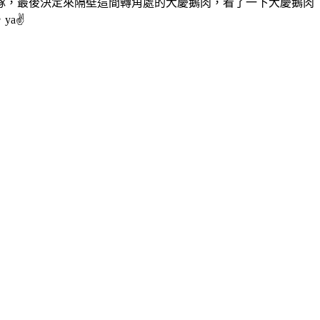
隊，最後決定來隔壁這間轉角處的大慶鵝肉，看了一下大慶鵝肉
a✌️