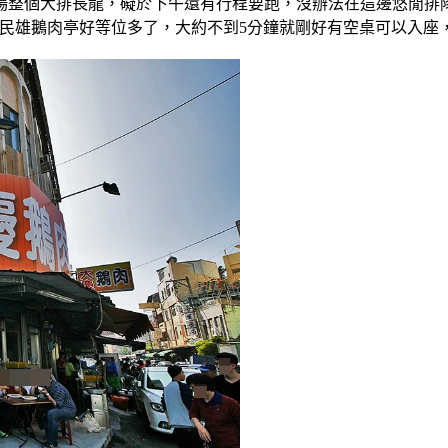
場整個大排長龍，礙於下午還有行程要跑，沒辦法在這邊悠閒排
正宗民雄鵝肉亭好等位多了，大約不到5分鐘就剛好有空桌可以入座，y