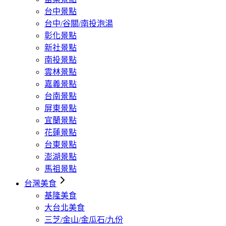
台中景點
台中/谷關/南投泡湯
彰化景點
新社景點
南投景點
雲林景點
嘉義景點
台南景點
屏東景點
宜蘭景點
花蓮景點
台東景點
澎湖景點
馬祖景點
台灣美食
基隆美食
大台北美食
三芝/金山/金瓜石/九份