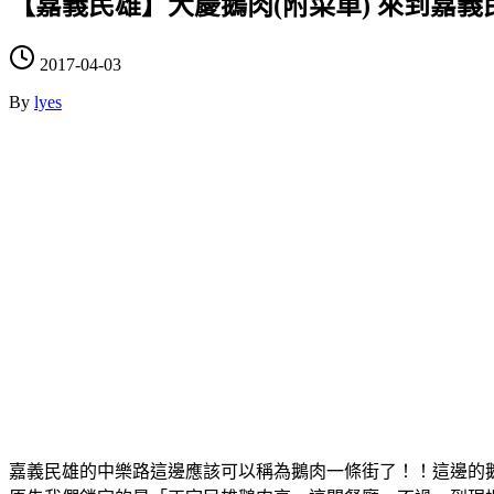
【嘉義民雄】大慶鵝肉(附菜單) 來到嘉
2017-04-03
By
lyes
嘉義民雄的中樂路這邊應該可以稱為鵝肉一條街了！！這邊的