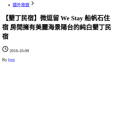
國外旅遊
【墾丁民宿】微逗留 We Stay 船帆石住
宿 房間擁有美麗海景陽台的純白墾丁民
宿
2016-10-09
By
lyes