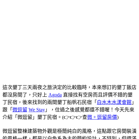
這次墾丁三天兩夜之旅決定的比較臨時，本來想訂的墾丁飯店
都沒房間了，只好上
Agoda
直接找有空房而且評價不錯的墾
丁民宿，後來找到的兩間墾丁船帆石民宿「
白水木水漾會館
」
跟「
微逗留
We Stay
」，住過之後感覺都還不錯喔！今天先來
介紹「微逗留」墾丁民宿。(👉👉👉查
微。逗留房價
)
微逗留整棟建築物外觀是極簡純白的風格，這點跟它房間裝潢
的風格一樣，都是以白色系為主的簡約設計，不特別，但還滿