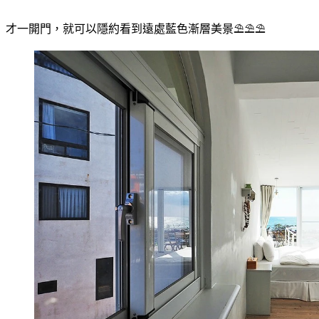
才一開門，就可以隱約看到遠處藍色漸層美景⛱⛱⛱