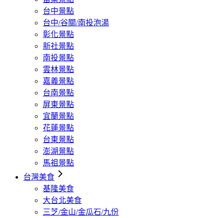
台中景點
台中/谷關/南投泡湯
彰化景點
新社景點
南投景點
雲林景點
嘉義景點
台南景點
屏東景點
宜蘭景點
花蓮景點
台東景點
澎湖景點
馬祖景點
台灣美食
基隆美食
大台北美食
三芝/金山/金瓜石/九份