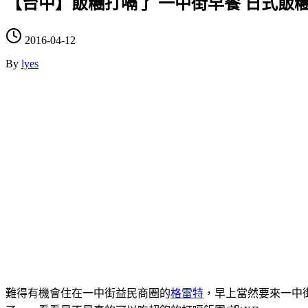
【台中】飯糰打嗝了 一中街早餐 日式飯
2016-04-12
By
lyes
難得有機會住在一中街益民商圈的
格雷特
，早上當然要來一中