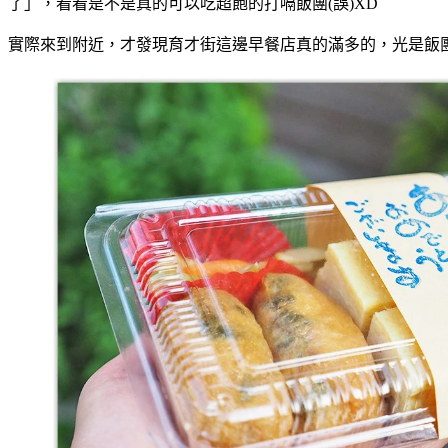
了」，看看是不是真的可以吃超飽的打嗝飯團(誤)XD
實際來到附近，才發現育才街這邊早餐店真的滿多的，光是飯團