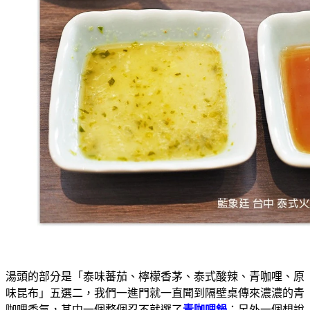
湯頭的部分是「泰味蕃茄、檸檬香茅、泰式酸辣、青咖哩、原
味昆布」五選二，我們一進門就一直聞到隔壁桌傳來濃濃的青
咖哩香氣，其中一個整個忍不就選了
青咖哩鍋
；另外一個想說