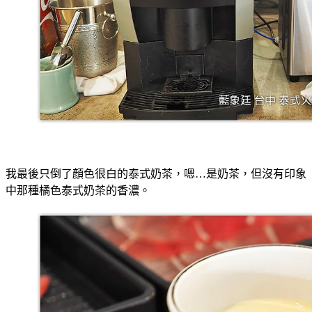
我最後只倒了顏色很白的泰式奶茶，嗯…是奶茶，但沒有印象
中那種橘色泰式奶茶的香濃。