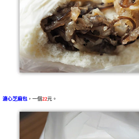
溏心芝麻包
，一個
22
元。