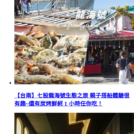
【台南】七股龍海號生態之旅 親子搭船體驗很
有趣~還有炭烤鮮蚵 1 小時任你吃！