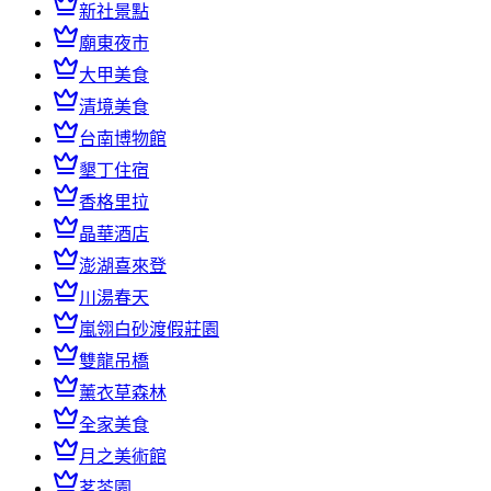
新社景點
廟東夜市
大甲美食
清境美食
台南博物館
墾丁住宿
香格里拉
晶華酒店
澎湖喜來登
川湯春天
嵐翎白砂渡假莊園
雙龍吊橋
薰衣草森林
全家美食
月之美術館
茗茶園