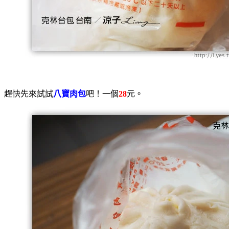
趕快先來試試
八寶肉包
吧！一個
28
元。