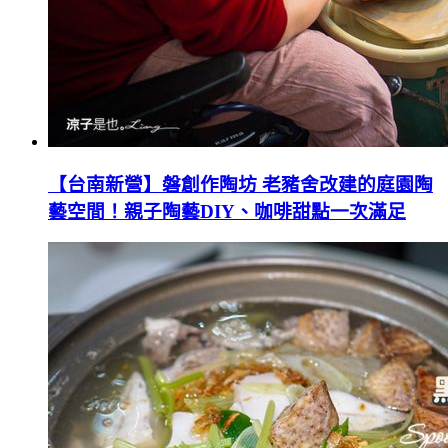
【台南新營】磐創作陶坊 老豬舍改建的庭園陶
藝空間！親子陶藝DIY、咖啡甜點一次滿足