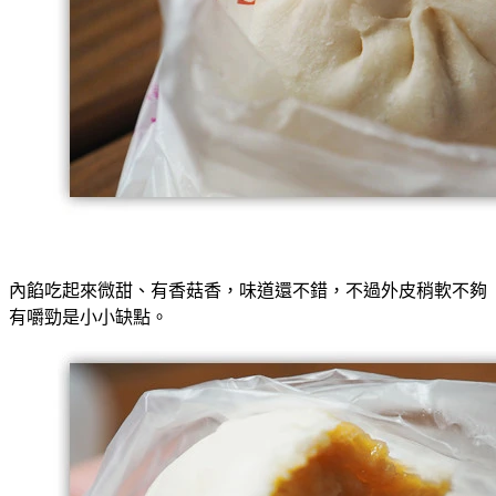
內餡吃起來微甜、有香菇香，味道還不錯，不過外皮稍軟不夠
有嚼勁是小小缺點。