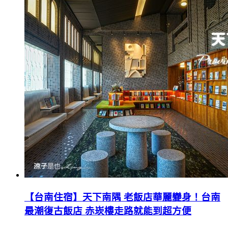
【台南住宿】天下南隅 老飯店華麗變身！台南
最潮復古飯店 赤崁樓走路就能到超方便