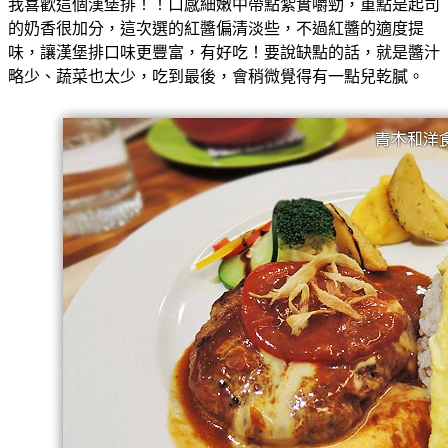
我喜歡這個漢堡排！！口感細嫩中帶點紮實嚼勁，重點是起司
的奶香很加分，這次選的紅醬偏清淡些，不過紅醬的適度提
味，讓漢堡排口味更豐富，有好吃！要說缺點的話，就是醬汁
略少、蔬菜也太少，吃到最後，會稍微覺得有一點兒乾膩。