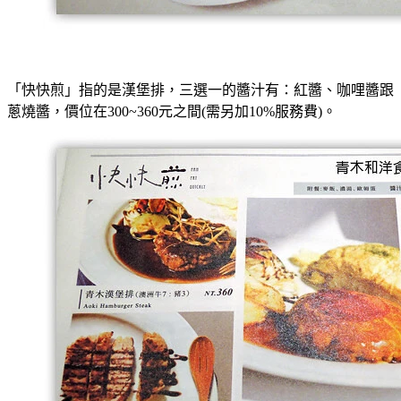
「快快煎」指的是漢堡排，三選一的醬汁有：紅醬、咖哩醬跟
蔥燒醬，價位
在300~360元之間(需另加10%服務費)。