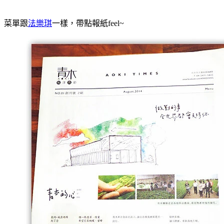
菜單跟
法樂琪
一樣，帶點報紙feel~