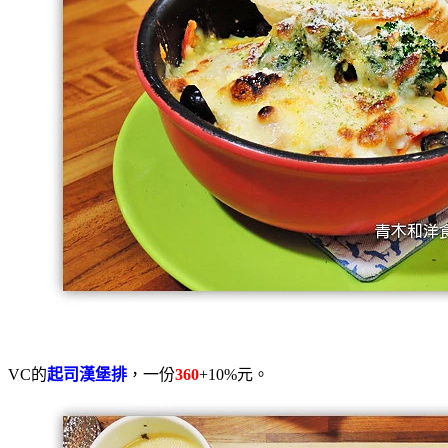
VC的
起司漢堡排
，一份
360
+10%元。