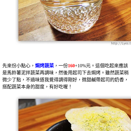
先來份小點心，
焗烤蔬菜
，一份
160
+10%元。這個吃起來應該
是馬鈴薯泥拌蔬菜再調味，然後用起司下去焗烤。雖然蔬菜稍
微少了點，不過味道我覺得調得剛好，微甜鹹帶起司的奶香，
搭配蔬菜本身的甜度，有好吃喔！