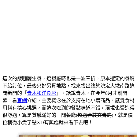
這次的飯咖慶生餐，選餐廳時也是一波三折，原本選定的餐廳
不給訂位，最後只好另覓地點，找來找出終於決定大墩南路這
間新開的「
青木和洋食彩
」。話說青木，在今年8月才剛開
幕，看
官網
介紹，主要概念在於支持在地小農商品，感覺食材
用料有精心挑選，而這次吃到的餐點味道不錯，環境也營造得
很舒適，算是質感滿好的一間餐廳(
超適合裝文青的
)，就是價
位稍微小貴了點XD有興趣就來看下去吧！