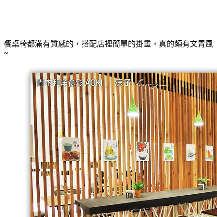
餐桌椅都滿有質感的，搭配店裡簡單的掛畫，真的頗有文青風
~