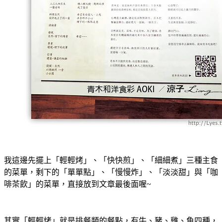
我這邊先擺上「輕輕烤」、「快快煎」、「細細煮」三種主食
的菜單，剩下的「單單點」、「慢慢炸」、「淡淡甜」與「咖
啡茶飲」的菜單，直接放到文章最後面喔~
其實「輕輕烤」就是排餐類的餐點，有牛、豬、雞、魚四種，