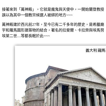
接著來到「萬神殿」，它就是魔鬼與天使中，一開始蘭登教授
誤以為其中一個教宗候選人被綁的地方~~~
萬神殿建於西元前27年，至今已有二千多年的歷史，是希臘廟
宇和羅馬圓形建築物的結合，著名的拉斐爾、卡拉齊與埃馬努
埃萊二世…等都長眠於此~~~