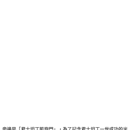
旁邊是「君士坦丁凱旋門」，為了記念君士坦丁一世成功的米