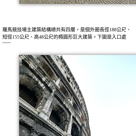
羅馬競技場主建築結構總共有四層，是個外圈長徑188公尺、
短徑155公尺、高48公尺的橢圓形巨大建築。下圖是入口處
~~~