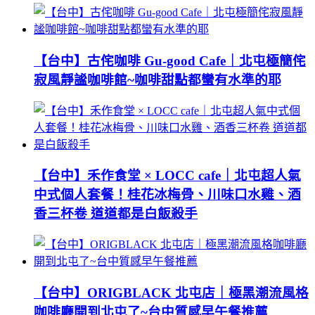
【台中】古侘咖啡 Gu-good Cafe｜北屯極簡侘
寂風靜謐咖啡館~咖啡甜點都蠻有水準的耶
【台中】禾作食堂 × LOCC cafe｜北屯超人氣
中式個人套餐！桂花冰梅骨、川味口水雞、酒
香三杯卷 道道都是白飯殺手
【台中】ORIGBLACK 北屯店｜極黑潮流風格
咖啡廳開到北屯了~台中質感早午餐推薦