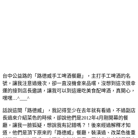
台中公益路的「路德威手工啤酒餐廳」，主打手工啤酒的名
號，讓我注意過幾次，卻一直沒機會來品嚐，沒想到這次很幸
運的接到店長邀請，讓我可以到這邊吃美食配啤酒，真開心，
嘿嘿…^___^
話說這間「路德威」，我記得至少在去年就有看過，不過副店
長過來介紹菜色的時候，卻說他們是2012年4月剛開幕的餐
廳，讓我一臉狐疑，想說我有記錯嗎？！後來經過解釋才知
道，他們是頂下原來的「路德威」餐廳，裝潢過、改菜色後重