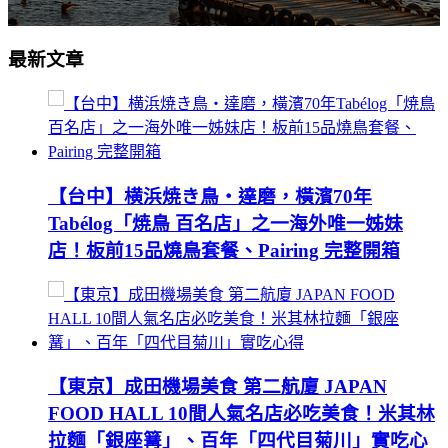
最新文章
【台中】横浜焼き鳥‧達磨，橫濱70年
Tabélog「焼鳥 百名店」之一海外唯一姊妹
店！板前15品燒鳥套餐、Pairing 完整開箱
【東京】成田機場美食 第二航廈 JAPAN
FOOD HALL 10間人氣名店必吃美食！米其林
拉麵「銀座篝」、百年「四代目菊川」實吃心