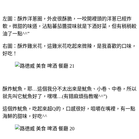
左圖：
酥炸洋蔥圈，外皮很酥脆，一咬開裡頭的洋蔥已經炸
軟，微甜的味道，沾點蕃茄醬提味就是下酒好菜，但有稍稍較
油了一點^^”
右圖：
酥炸雞米花，這雞米花吃起來微辣，是我喜歡的口味，
好吃！
酥炸魷魚，耶…這個我分不太出來是魷魚、小卷、中卷，所以
就先叫它魷魚好了，嘿嘿…(有錯麻煩指教喔^^”)
這個炸魷魚，吃起來超Q的，口感很好，咀嚼在嘴裡，有一點
海鮮的甜味，好吃^^