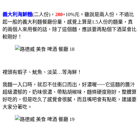
義大利海鮮麵
(二人份)，
280
+10%元。雖說是兩人份，不過比
起一般的義大利麵餐廳份量，感覺上算是1.5人份的麵量，真
的兩個人來用餐的話，除了這個麵，應該要再點個下酒菜會比
較剛好！
裡頭有蝦子、魷魚、淡菜…等海鮮！
我麵一入口時，就忍不住衝口而出，好濃喔~~~
它這麵的醬汁
超級濃郁的，奶味很濃、帶點胡椒味，麵條硬度剛好，整體算
好吃的，但是吃久了感覺會很膩，而且嘴吧會有點乾，建議要
大家分著吃。