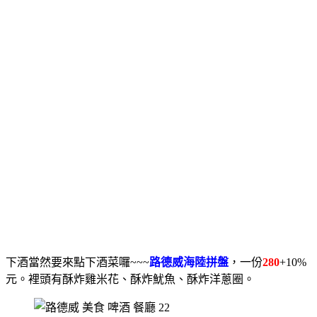
下酒當然要來點下酒菜囉~~~
路德威海陸拼盤
，一份
280
+10%
元。裡頭有酥炸雞米花、酥炸魷魚、酥炸洋蔥圈。