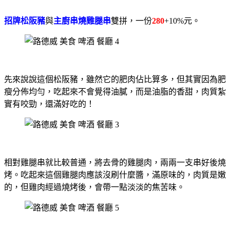
招牌松阪豬
與
主廚串燒雞腿串
雙拼，一份
280
+10%元。
先來說說這個松阪豬，雖然它的肥肉佔比算多，但其實因為肥
瘦分佈均勻，吃起來不會覺得油膩，而是油脂的香甜，肉質紮
實有咬勁，還滿好吃的！
相對雞腿串就比較普通，將去骨的雞腿肉，兩兩一支串好後燒
烤。吃起來這個雞腿肉應該沒刷什麼醬，滿原味的，肉質是嫩
的，但雞肉經過燒烤後，會帶一點淡淡的焦苦味。