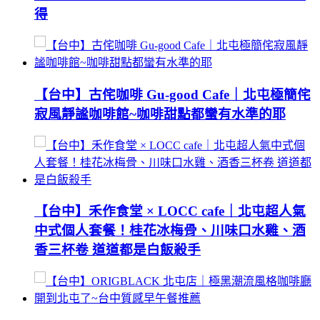
得
【台中】古侘咖啡 Gu-good Cafe｜北屯極簡侘
寂風靜謐咖啡館~咖啡甜點都蠻有水準的耶
【台中】禾作食堂 × LOCC cafe｜北屯超人氣
中式個人套餐！桂花冰梅骨、川味口水雞、酒
香三杯卷 道道都是白飯殺手