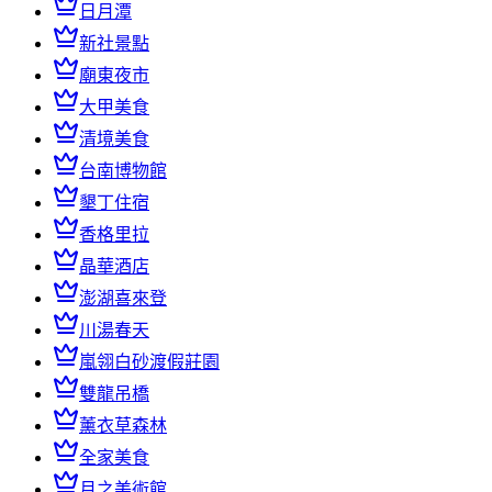
日月潭
新社景點
廟東夜市
大甲美食
清境美食
台南博物館
墾丁住宿
香格里拉
晶華酒店
澎湖喜來登
川湯春天
嵐翎白砂渡假莊園
雙龍吊橋
薰衣草森林
全家美食
月之美術館