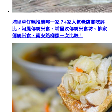
埔里草仔粿推薦哪一家？4家人氣老店實吃評
比，阿鳳傳統米食、埔里汶傳統米食坊、柳家
傳統米食、南安路柳家一次比較！