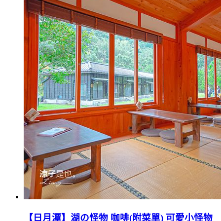
【日月潭】湖の怪物 咖啡(附菜單) 可愛小怪物