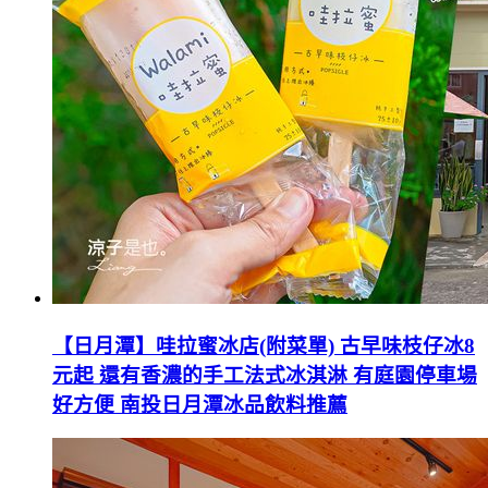
【日月潭】哇拉蜜冰店(附菜單) 古早味枝仔冰8
元起 還有香濃的手工法式冰淇淋 有庭園停車場
好方便 南投日月潭冰品飲料推薦