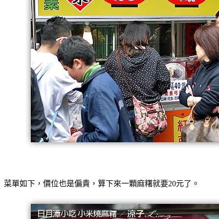
菜單如下，價位也是偏貴，算下來一顆麻糬就要20元了。