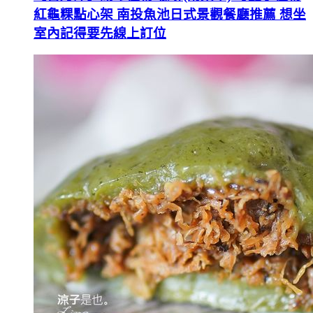
紅龜粿點心架 南投魚池日式景觀餐廳推薦 想坐
室內記得要先線上訂位