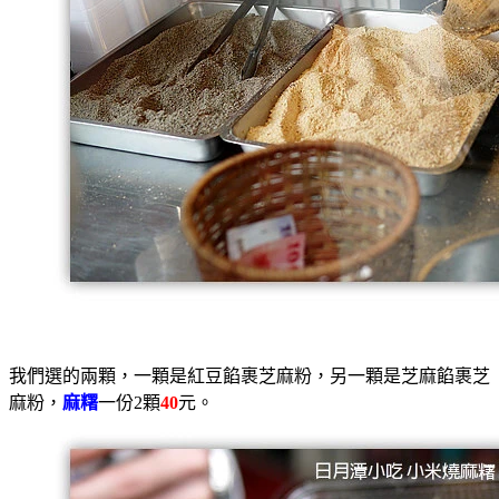
我們選的兩顆，一顆是紅豆餡
裹芝麻粉，另一顆是芝麻
餡
裹芝
麻粉，
麻糬
一份2顆
40
元。