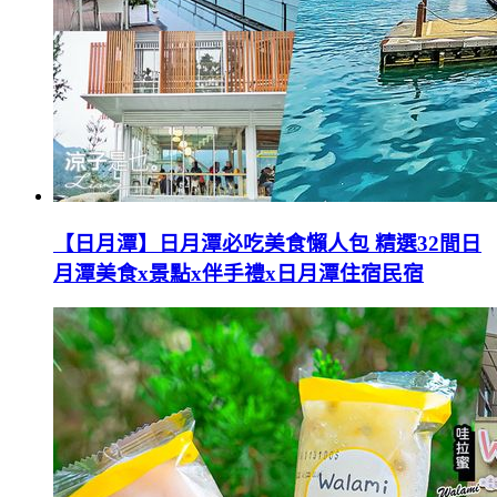
【日月潭】日月潭必吃美食懶人包 精選32間日
月潭美食x景點x伴手禮x日月潭住宿民宿