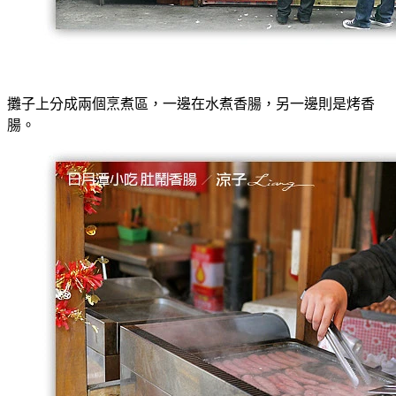
攤子上分成兩個烹煮區，一邊在水煮香腸，另一邊則是烤香
腸。