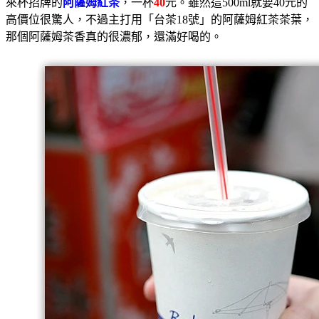
來杯招牌的
阿薩姆紅茶
，一杯
40
元。雖然這500ml就要40元的
高價位很驚人，不過主打用「台茶18號」的阿薩姆紅茶茶葉，
那個阿薩姆茶香真的很濃郁，還滿好喝的。