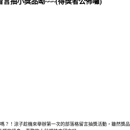
y – 留言抽小獎品呦~~~(得獎者公佈囉)
過嗎？！涼子趁機來舉辦第一次的部落格留言抽獎活動，雖然獎