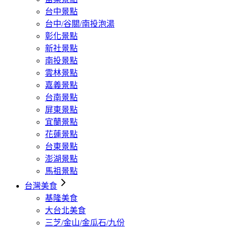
台中景點
台中/谷關/南投泡湯
彰化景點
新社景點
南投景點
雲林景點
嘉義景點
台南景點
屏東景點
宜蘭景點
花蓮景點
台東景點
澎湖景點
馬祖景點
台灣美食
基隆美食
大台北美食
三芝/金山/金瓜石/九份