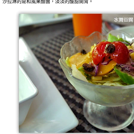
沙拉淋的是和風果醋醬，淡淡的酸甜開胃。