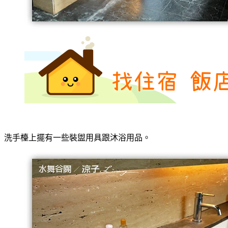
洗手檯上擺有一些裝盥用具跟沐浴用品。