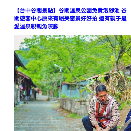
【台中谷關景點】谷關溫泉公園免費泡腳池 谷
關遊客中心原來有絕美窗景好好拍 還有親子最
愛溫泉親親魚咬腳