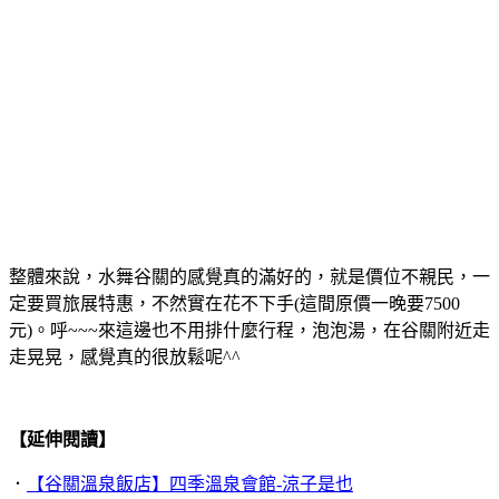
整體來說，水舞谷關的感覺真的滿好的，就是價位不親民，一
定要買旅展特惠，不然實在花不下手(這間原價一晚要7500
元)。呼~~~來這邊也不用排什麼行程，泡泡湯，在谷關附近走
走晃晃，感覺真的很放鬆呢^^
【延伸閱讀】
．
【谷關溫泉飯店】四季溫泉會館-涼子是也