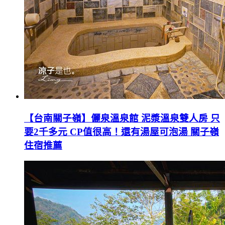
【台南關子嶺】儷泉溫泉館 泥漿溫泉雙人房 只
要2千多元 CP值很高！還有湯屋可泡湯 關子嶺
住宿推薦