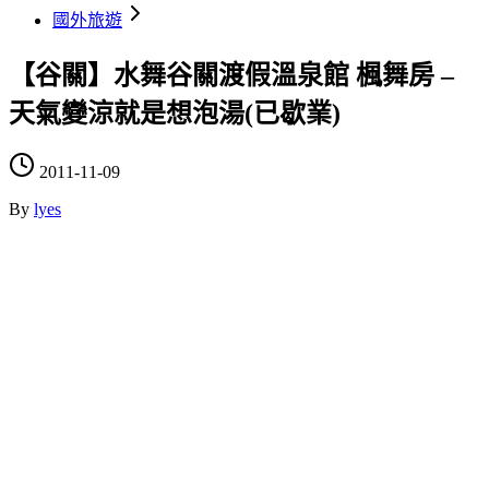
國外旅遊
【谷關】水舞谷關渡假溫泉館 楓舞房 –
天氣變涼就是想泡湯(已歇業)
2011-11-09
By
lyes