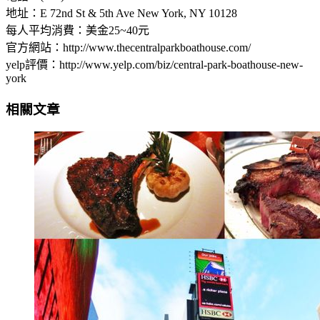
地址：E 72nd St & 5th Ave New York, NY 10128
每人平均消費：美金25~40元
官方網站：http://www.thecentralparkboathouse.com/
yelp評價：http://www.yelp.com/biz/central-park-boathouse-new-
york
相關文章