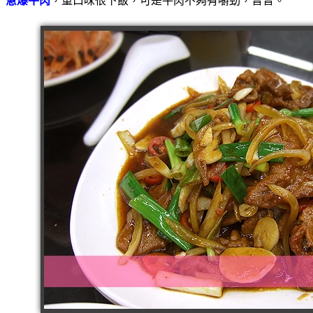
蔥爆牛肉
，重口味很下飯，可是牛肉不夠有嚼勁，普普。