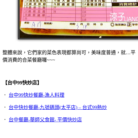
整體來說，它們家的菜色表現都算尚可，美味度普通，就…平
價消費的合菜餐廳囉~~~
【台中99快炒店】
．
台中99快炒餐廳-漁人料理
．
台中快炒餐廳-九號碼頭(太平店) – 台式99熱炒
．
台中餐廳-華師父食館- 平價快炒店