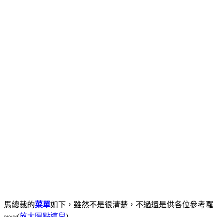
馬總裁的
菜單
如下，雖然不是很清楚，不過還是供各位參考囉
~~~(
放大圖點這兒
)