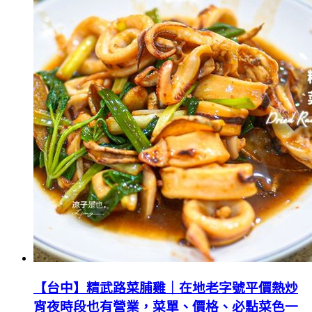
【台中】精武路菜脯雞｜在地老字號平價熱炒
宵夜時段也有營業，菜單、價格、必點菜色一