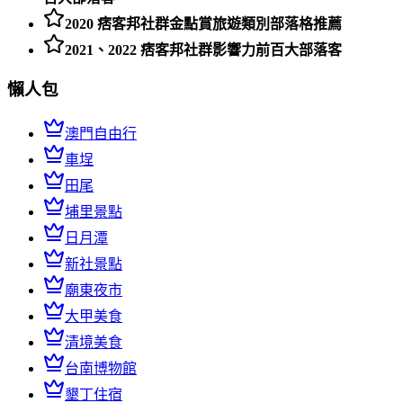
2020 痞客邦社群金點賞旅遊類別部落格推薦
2021、2022 痞客邦社群影響力前百大部落客
懶人包
澳門自由行
車埕
田尾
埔里景點
日月潭
新社景點
廟東夜市
大甲美食
清境美食
台南博物館
墾丁住宿