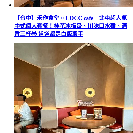
【台中】禾作食堂 × LOCC cafe｜北屯超人氣
中式個人套餐！桂花冰梅骨、川味口水雞、酒
香三杯卷 道道都是白飯殺手