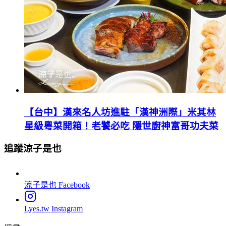
【台中】漢來名人坊進駐「漢神洲際」米其林
星級粵菜開箱！老饕必吃 隱世廚神富哥功夫菜
追蹤涼子是也
涼子是也
Facebook
Lyes.tw
Instagram