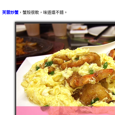
芙蓉炒蟹
，蟹殼很軟，味道還不錯。