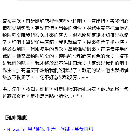
這次來吃，可能剛好店裡也有些小忙吧，一直出錯，害我們心
情都受到影響，有點可惜。出餐的時候，服務生竟然把漢堡先
給隔壁桌晚我們很久才來的客人，跟老闆反應後才知道是送錯
了，好吧！算是忙中有錯，我也就算了，後來多等了半小時，
終於看到同一個服務生的身影，拿到漢堡過來，正準備接手的
瞬間，他又拿給隔壁桌的，連隔壁桌都面有難色的說：「這不
是我們的吧！」我才終於忍不住開口說：「應該是我們的吧！
先生！」有這麼不想給我們吃就是了，較氣的是，他也就把漢
堡放下後走了，一句不好意思都沒有…= =
唉…先生，我知道你忙，可是同樣的錯犯兩次，從頭到尾一句
道歉都沒有，是不是有點小過份…> ” <
【延伸閱讀】
．
Hawaii 51-黑門莉’s 生活、旅遊、美食日記