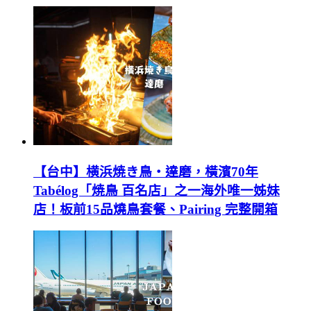
【台中】横浜焼き鳥‧達磨，橫濱70年
Tabélog「焼鳥 百名店」之一海外唯一姊妹
店！板前15品燒鳥套餐、Pairing 完整開箱