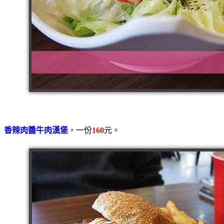
香辣肉醬牛肉漢堡
，一份
160
元。