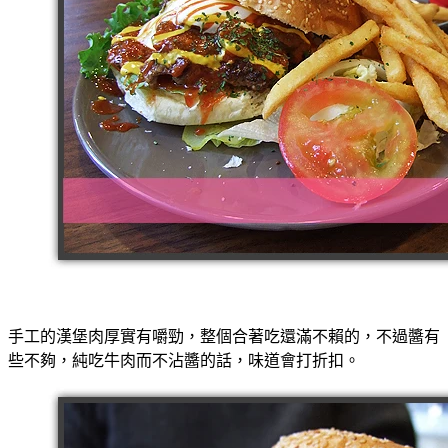
手工的漢堡肉厚實有嚼勁，整個合著吃還滿不賴的，不過醬有
些不夠，純吃牛肉而不沾醬的話，味道會打折扣。