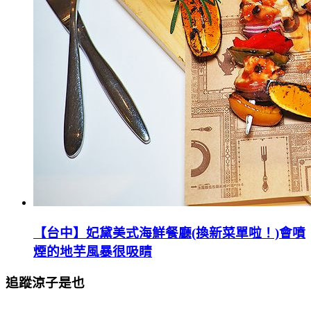
【台中】妃黛美式海鮮餐廳(換新菜單啦！)會噴
煙的地芋風暴很吸睛
追蹤涼子是也