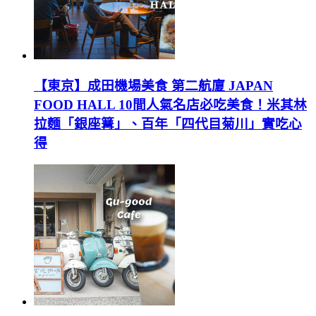
【東京】成田機場美食 第二航廈 JAPAN
FOOD HALL 10間人氣名店必吃美食！米其林
拉麵「銀座篝」、百年「四代目菊川」實吃心
得