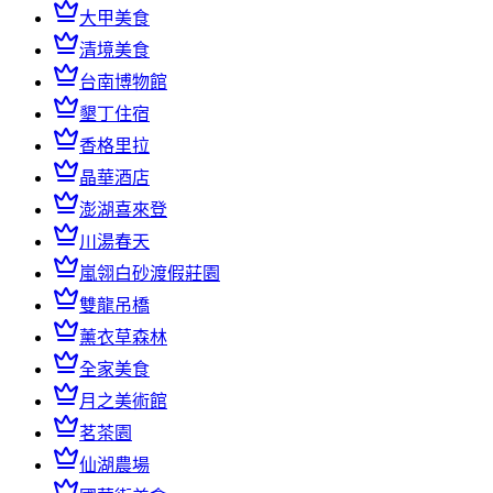
大甲美食
清境美食
台南博物館
墾丁住宿
香格里拉
晶華酒店
澎湖喜來登
川湯春天
嵐翎白砂渡假莊園
雙龍吊橋
薰衣草森林
全家美食
月之美術館
茗茶園
仙湖農場