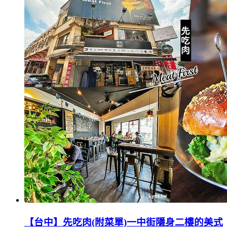
【台中】先吃肉(附菜單)一中街隱身二樓的美式