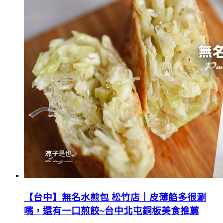
【台中】無名水煎包 松竹店｜皮薄餡多很涮
嘴，還有一口煎餃~台中北屯銅板美食推薦