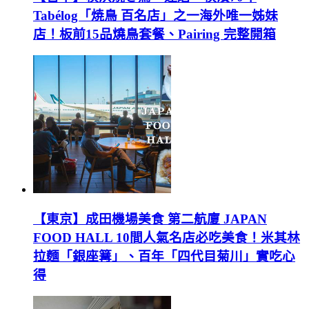
Tabélog「焼鳥 百名店」之一海外唯一姊妹
店！板前15品燒鳥套餐、Pairing 完整開箱
【東京】成田機場美食 第二航廈 JAPAN
FOOD HALL 10間人氣名店必吃美食！米其林
拉麵「銀座篝」、百年「四代目菊川」實吃心
得