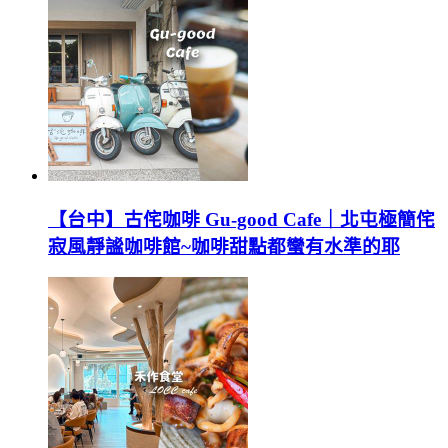
【台中】古侘咖啡 Gu-good Cafe｜北屯極簡侘
寂風靜謐咖啡館~咖啡甜點都蠻有水準的耶