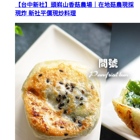
【台中新社】頭嵙山香菇農場｜在地菇農現採
現炸 新社平價現炒料理