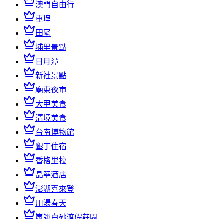
澳門自由行
車埕
田尾
埔里景點
日月潭
新社景點
廟東夜市
大甲美食
清境美食
台南博物館
墾丁住宿
香格里拉
晶華酒店
澎湖喜來登
川湯春天
嵐翎白砂渡假莊園