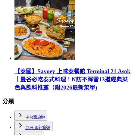
【泰國】Savoey 上味泰餐館 Terminal 21 Asok
｜曼谷必吃泰式料理！N訪不踩雷13道經典菜
色與飲料推薦（附2026最新菜單)
分類
中台灣旅遊
亞洲-國外旅遊