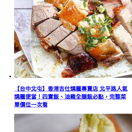
【台中北屯】香港吉仕燒臘專賣店 北平路人氣
燒臘便當！四寶飯、油雞全腿飯必點，完整菜
單價位一次看