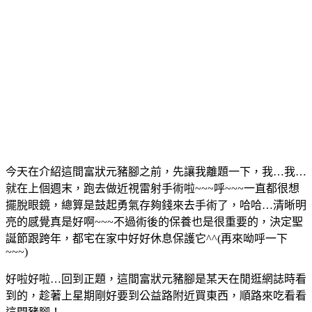
今天在介紹這間富狀元豬腳之前，先讓我離題一下，我…我…
就在上個週末，跑去做近視雷射手術啦~~~呼~~~一直都很想
擺脫眼鏡，總算是鼓起勇氣存夠錢來去手術了，哈哈…清晰明
亮的感覺真是好啊~~~不過術後的保養也是很重要的，決定聖
誕節跟跨年，都宅在家中好好休息保護它^^(再來呦呼一下
~~~)
好啦好啦…回到正題，這間富狀元豬腳是某天在閒逛網誌時看
到的，趁著上星期剛好要到公益路附近買東西，順路來吃看看