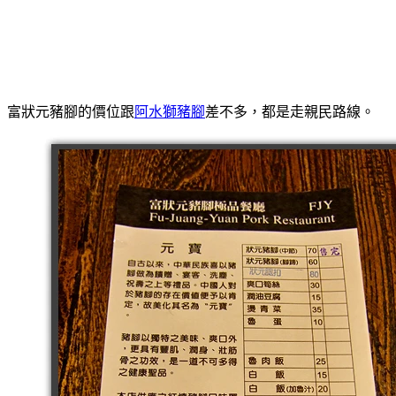
富狀元豬腳的價位跟
阿水獅豬腳
差不多，都是走親民路線。