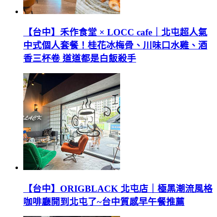
【台中】禾作食堂 × LOCC cafe｜北屯超人氣
中式個人套餐！桂花冰梅骨、川味口水雞、酒
香三杯卷 道道都是白飯殺手
【台中】ORIGBLACK 北屯店｜極黑潮流風格
咖啡廳開到北屯了~台中質感早午餐推薦