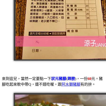
來到這兒，當然一定要點一下
狀元豬腳
(
蹄膀
)，一份
60
元。豬
腳吃起來軟中帶Q，還不錯吃喔，跟
阿水獅豬腳
有的拚。