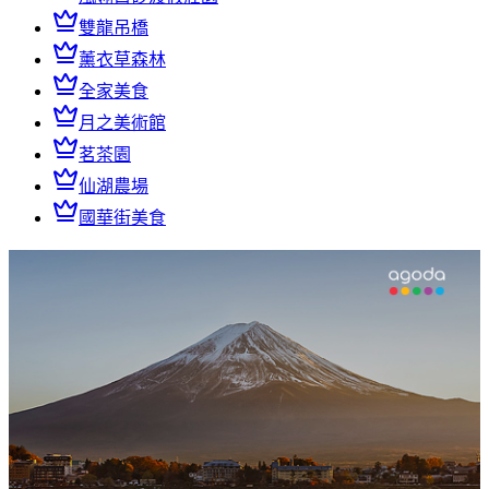
雙龍吊橋
薰衣草森林
全家美食
月之美術館
茗茶園
仙湖農場
國華街美食