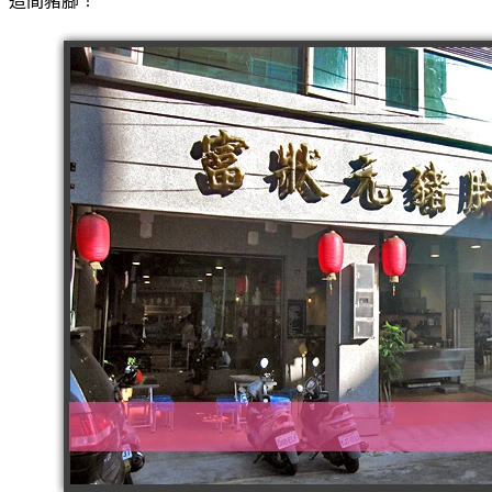
這間豬腳！