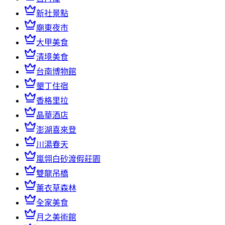
新社景點
廟東夜市
大甲美食
清境美食
台南博物館
墾丁住宿
香格里拉
晶華酒店
澎湖喜來登
川湯春天
嵐翎白砂渡假莊園
雙龍吊橋
薰衣草森林
全家美食
月之美術館