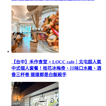
【台中】禾作食堂 × LOCC cafe｜北屯超人氣
中式個人套餐！桂花冰梅骨、川味口水雞、酒
香三杯卷 道道都是白飯殺手