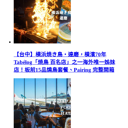
【台中】横浜焼き鳥‧達磨，橫濱70年
Tabélog「焼鳥 百名店」之一海外唯一姊妹
店！板前15品燒鳥套餐、Pairing 完整開箱