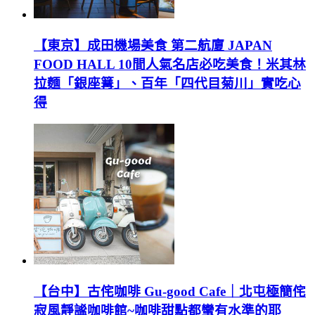
【東京】成田機場美食 第二航廈 JAPAN
FOOD HALL 10間人氣名店必吃美食！米其林
拉麵「銀座篝」、百年「四代目菊川」實吃心
得
【台中】古侘咖啡 Gu-good Cafe｜北屯極簡侘
寂風靜謐咖啡館~咖啡甜點都蠻有水準的耶