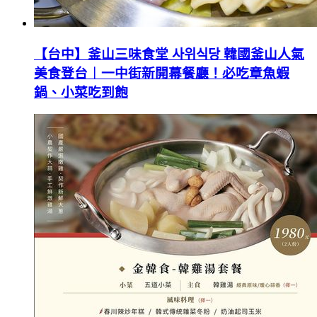
【台中】釜山三味食堂 사위식당 韓國釜山人氣
美食登台︱一中街新開幕餐廳！必吃章魚蝦
鍋、小菜吃到飽