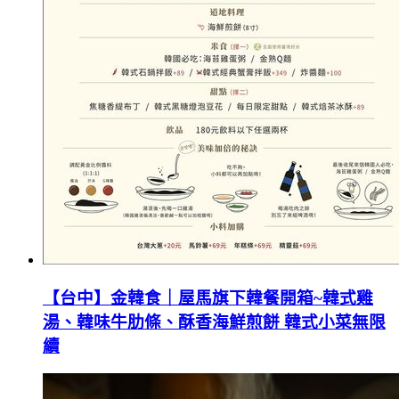
【台中】金韓食｜屋馬旗下韓餐開箱~韓式雞
湯、韓味牛肋條、酥香海鮮煎餅 韓式小菜無限
續