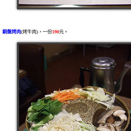
銅盤烤肉
(烤牛肉)，一份
190
元。