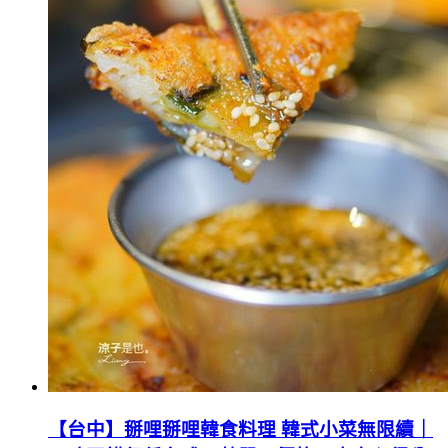
【台中】掰哩掰哩韓食料理 韓式小菜無限續｜