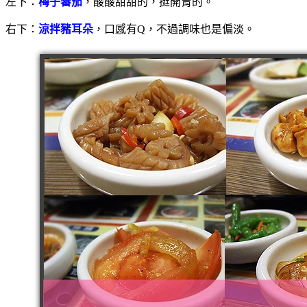
左下：
梅子蕃茄
，酸酸甜甜的，挺開胃的。
右下：
涼拌豬耳朵
，口感有Q，不過調味也是偏淡。