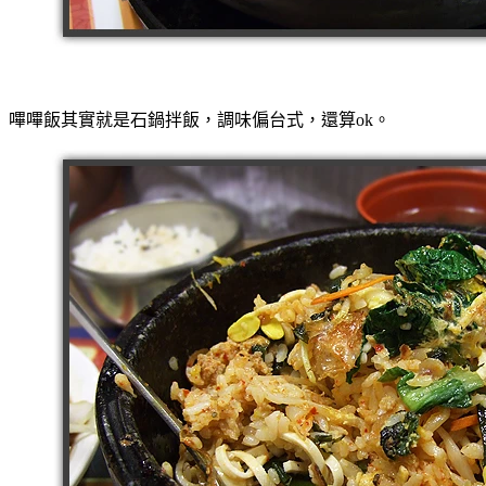
嗶嗶飯其實就是石鍋拌飯，調味偏台式，還算ok。