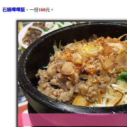
石鍋嗶嗶飯
，一份
160
元。