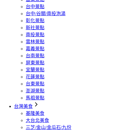
台中景點
台中/谷關/南投泡湯
彰化景點
新社景點
南投景點
雲林景點
嘉義景點
台南景點
屏東景點
宜蘭景點
花蓮景點
台東景點
澎湖景點
馬祖景點
台灣美食
基隆美食
大台北美食
三芝/金山/金瓜石/九份