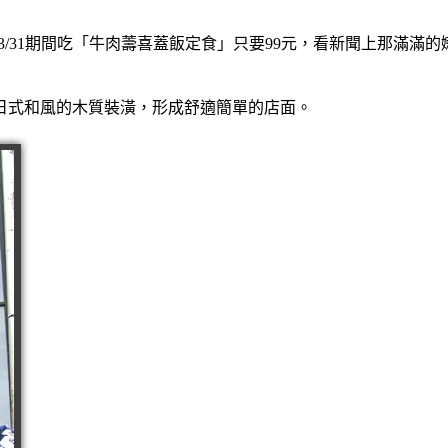
~98/3/31期間吃「牛肉薵喜蓋飯定食」只要99元，看新聞上那
日式和風的木質裝潢，形成舒適簡單的店面。