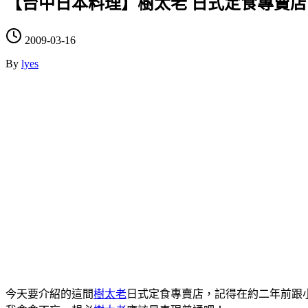
【台中日本料理】樹太老 日式定食專賣店
2009-03-16
By
lyes
今天要介紹的這間
樹太老
日式定食專賣店，記得在約二年前跟