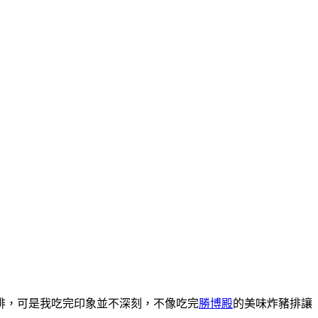
排，可是我吃完印象並不深刻，不像吃完
勝博殿
的美味炸豬排讓