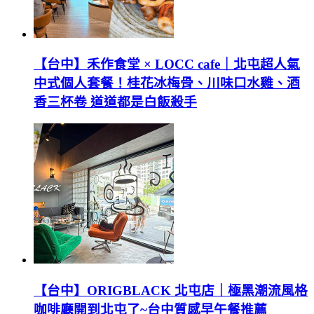
【台中】禾作食堂 × LOCC cafe｜北屯超人氣
中式個人套餐！桂花冰梅骨、川味口水雞、酒
香三杯卷 道道都是白飯殺手
【台中】ORIGBLACK 北屯店｜極黑潮流風格
咖啡廳開到北屯了~台中質感早午餐推薦