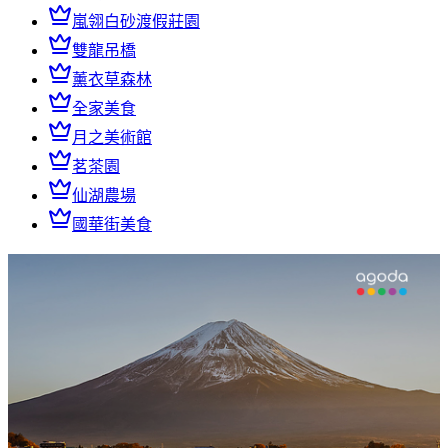
嵐翎白砂渡假莊園
雙龍吊橋
薰衣草森林
全家美食
月之美術館
茗茶園
仙湖農場
國華街美食