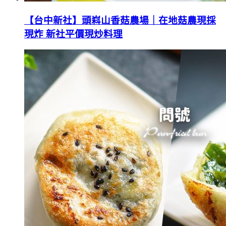
【台中新社】頭嵙山香菇農場｜在地菇農現採
現炸 新社平價現炒料理