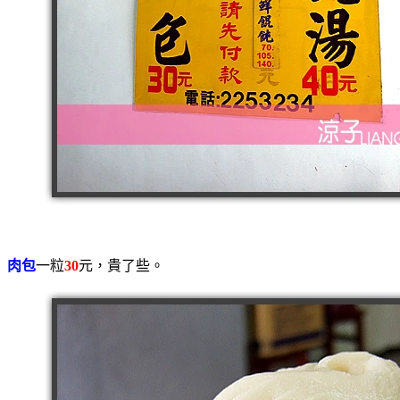
肉包
一粒
30
元，貴了些。