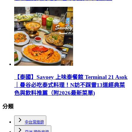
【泰國】Savoey 上味泰餐館 Terminal 21 Asok
｜曼谷必吃泰式料理！N訪不踩雷13道經典菜
色與飲料推薦（附2026最新菜單)
分類
中台灣旅遊