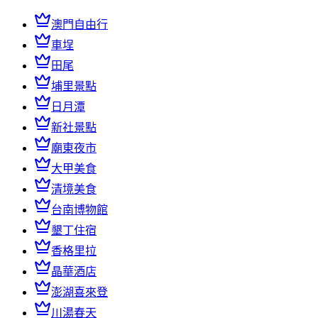
澳門自由行
車埕
田尾
埔里景點
日月潭
新社景點
廟東夜市
大甲美食
清境美食
台南博物館
墾丁住宿
香格里拉
晶華酒店
澎湖喜來登
川湯春天