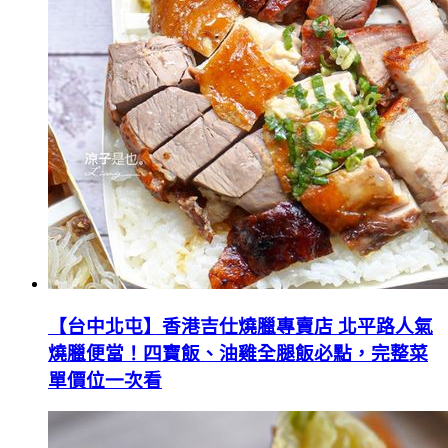
【台中北屯】香港吉仕燒臘專賣店 北平路人氣
燒臘便當！四寶飯、油雞全腿飯必點，完整菜
單價位一次看