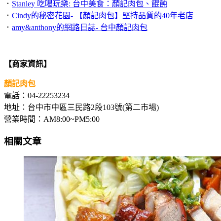
．
Stanley 吃喝玩樂: 台中美食：顏記肉包、餛飩
．
Cindy的秘密花園- 【顏記肉包】堅持品質的40年老店
．
amy&anthony的網路日誌- 台中顏記肉包
【商家資訊】
顏記肉包
電話：04-22253234
地址：台中市中區三民路2段103號(第二市場)
營業時間：AM8:00~PM5:00
相關文章