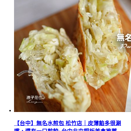
【台中】無名水煎包 松竹店｜皮薄餡多很涮