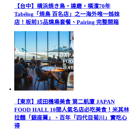
【台中】横浜焼き鳥‧達磨，橫濱70年
Tabélog「焼鳥 百名店」之一海外唯一姊妹
店！板前15品燒鳥套餐、Pairing 完整開箱
【東京】成田機場美食 第二航廈 JAPAN
FOOD HALL 10間人氣名店必吃美食！米其林
拉麵「銀座篝」、百年「四代目菊川」實吃心
得