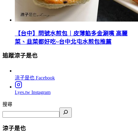
【台中】問號水煎包︱皮薄餡多金涮嘴 高麗
菜、韭菜都好吃~台中北屯水煎包推薦
追蹤涼子是也
涼子是也
Facebook
Lyes.tw
Instagram
搜尋
涼子是也