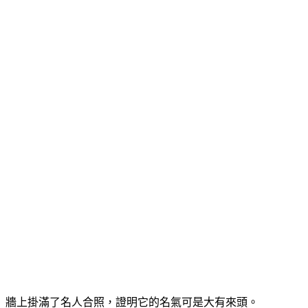
牆上掛滿了名人合照，證明它的名氣可是大有來頭。