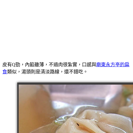
皮有Q勁，內餡雖薄，不過肉很紮實，口感與
廟東永方亭的扁
食
類似，湯頭則是清淡路線，還不錯吃。