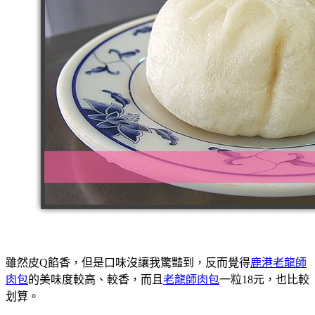
雖然皮Q餡香，但是口味沒讓我驚豔到，反而覺得
鹿港老龍師
肉包
的美味度較高、較香，而且
老龍師肉包
一粒18元，也比較
划算。