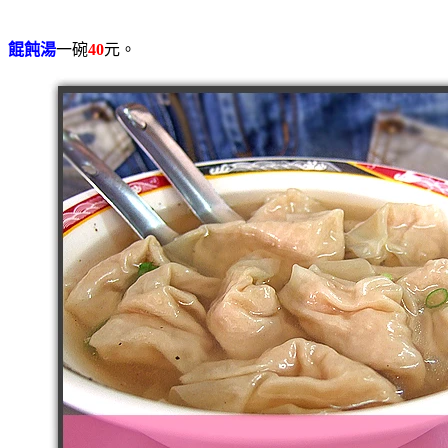
餛飩湯
一碗
40
元。