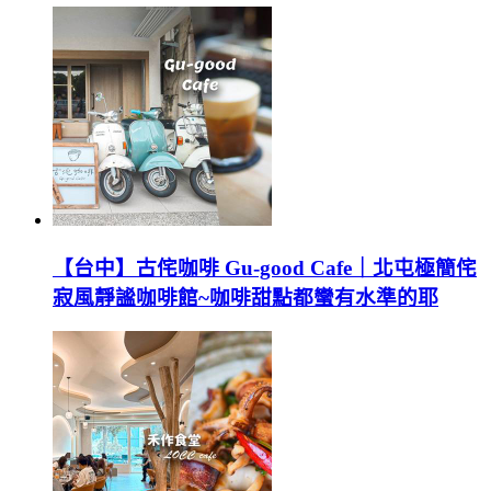
【台中】古侘咖啡 Gu-good Cafe｜北屯極簡侘
寂風靜謐咖啡館~咖啡甜點都蠻有水準的耶