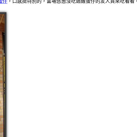
蛋仔
，口感挺特別的，當場慫恿沒吃過雞蛋仔的友人買來吃看看