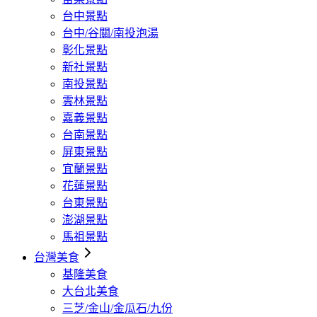
台中景點
台中/谷關/南投泡湯
彰化景點
新社景點
南投景點
雲林景點
嘉義景點
台南景點
屏東景點
宜蘭景點
花蓮景點
台東景點
澎湖景點
馬祖景點
台灣美食
基隆美食
大台北美食
三芝/金山/金瓜石/九份