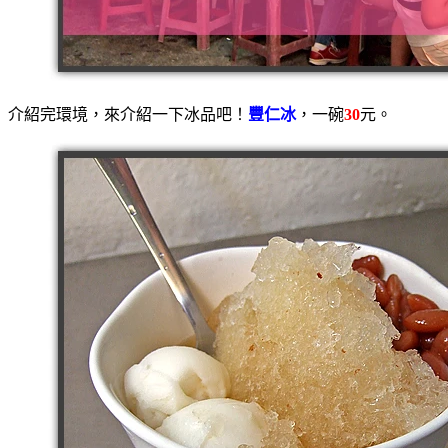
介紹完環境，來介紹一下冰品吧！
豐仁冰
，一碗
30
元。