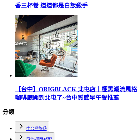
香三杯卷 道道都是白飯殺手
【台中】ORIGBLACK 北屯店｜極黑潮流風格
咖啡廳開到北屯了~台中質感早午餐推薦
分類
中台灣旅遊
亞洲-國外旅遊