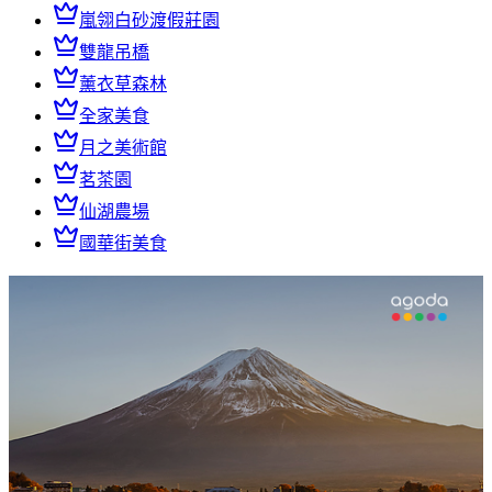
嵐翎白砂渡假莊園
雙龍吊橋
薰衣草森林
全家美食
月之美術館
茗茶園
仙湖農場
國華街美食