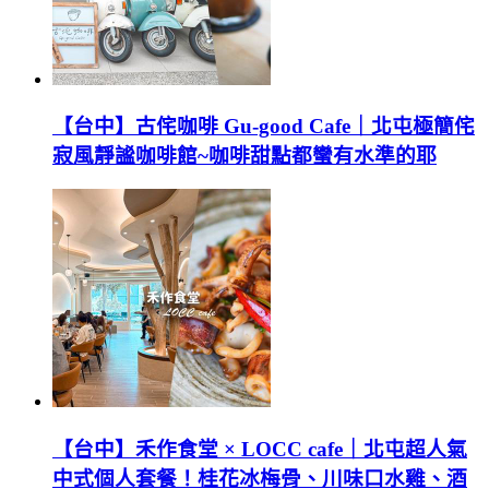
【台中】古侘咖啡 Gu-good Cafe｜北屯極簡侘
寂風靜謐咖啡館~咖啡甜點都蠻有水準的耶
【台中】禾作食堂 × LOCC cafe｜北屯超人氣
中式個人套餐！桂花冰梅骨、川味口水雞、酒