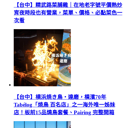
【台中】精武路菜脯雞｜在地老字號平價熱炒
宵夜時段也有營業，菜單、價格、必點菜色一
次看
【台中】横浜焼き鳥‧達磨，橫濱70年
Tabélog「焼鳥 百名店」之一海外唯一姊妹
店！板前15品燒鳥套餐、Pairing 完整開箱