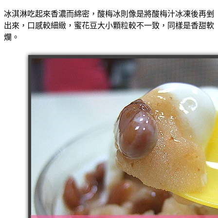
冰淇淋吃起來香濃而綿密，酸梅冰則像是將酸梅汁冰凍後再剉
出來，口感較細緻，蜜花豆大小顆粒較不一致，同樣是香甜軟
爛。