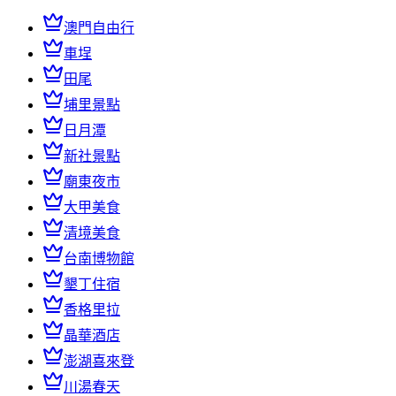
澳門自由行
車埕
田尾
埔里景點
日月潭
新社景點
廟東夜市
大甲美食
清境美食
台南博物館
墾丁住宿
香格里拉
晶華酒店
澎湖喜來登
川湯春天