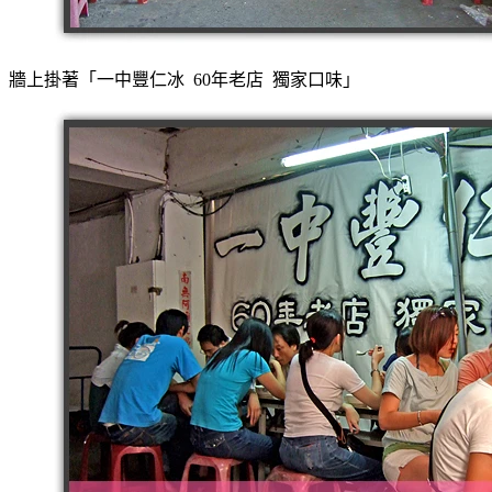
牆上掛著「一中豐仁冰 60年老店 獨家口味」