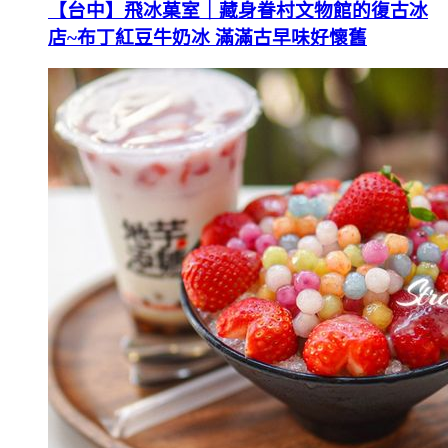
【台中】飛冰菓室｜藏身眷村文物館的復古冰
店~布丁紅豆牛奶冰 滿滿古早味好懷舊