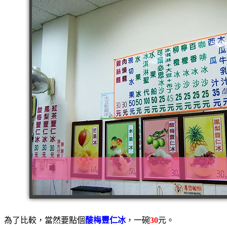
為了比較，當然要點個
酸梅豐仁冰
，一碗
30
元。