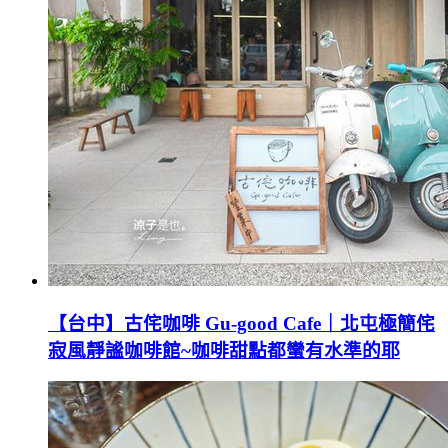
【台中】古侘咖啡 Gu-good Cafe｜北屯極簡侘
寂風靜謐咖啡館~咖啡甜點都蠻有水準的耶