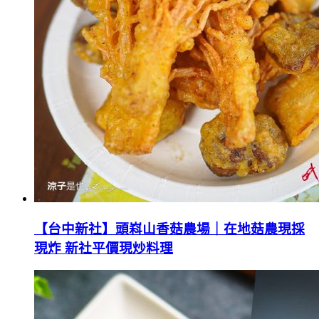
【台中新社】頭嵙山香菇農場｜在地菇農現採
現炸 新社平價現炒料理