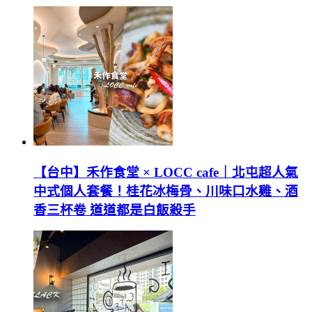
【台中】禾作食堂 × LOCC cafe｜北屯超人氣
中式個人套餐！桂花冰梅骨、川味口水雞、酒
香三杯卷 道道都是白飯殺手