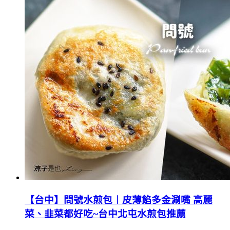
【台中】問號水煎包︱皮薄餡多金涮嘴 高麗
菜、韭菜都好吃~台中北屯水煎包推薦