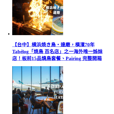
【台中】横浜焼き鳥‧達磨，橫濱70年
Tabélog「焼鳥 百名店」之一海外唯一姊妹
店！板前15品燒鳥套餐、Pairing 完整開箱