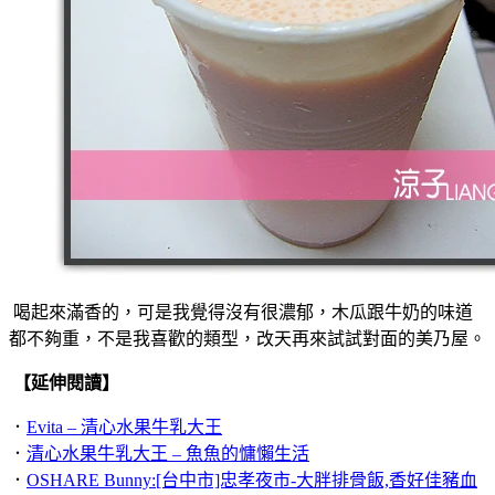
喝起來滿香的，可是我覺得沒有很濃郁，木瓜跟牛奶的味道
都不夠重，不是我喜歡的類型，改天再來試試對面的美乃屋。
【延伸閱讀】
．
Evita – 清心水果牛乳大王
．
清心水果牛乳大王 – 魚魚的慵懶生活
．
OSHARE Bunny:[台中市]忠孝夜市-大胖排骨飯,香好佳豬血