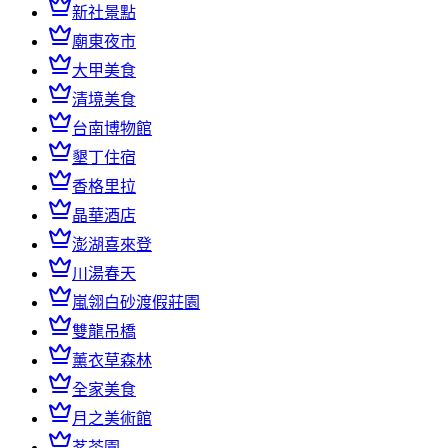
新社景點
廟東夜市
大甲美食
清境美食
台南博物館
墾丁住宿
香格里拉
晶華酒店
澎湖喜來登
川湯春天
嵐翎白砂渡假莊園
雙龍吊橋
薰衣草森林
全家美食
月之美術館
茗茶園