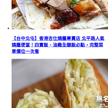
【台中北屯】香港吉仕燒臘專賣店 北平路人氣
燒臘便當！四寶飯、油雞全腿飯必點，完整菜
單價位一次看