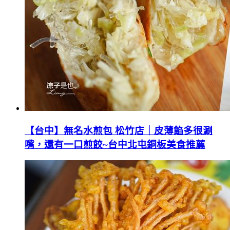
【台中】無名水煎包 松竹店｜皮薄餡多很涮
嘴，還有一口煎餃~台中北屯銅板美食推薦