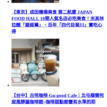
【東京】成田機場美食 第二航廈 JAPAN
FOOD HALL 10間人氣名店必吃美食！米其林
拉麵「銀座篝」、百年「四代目菊川」實吃心
得
【台中】古侘咖啡 Gu-good Cafe｜北屯極簡侘
寂風靜謐咖啡館~咖啡甜點都蠻有水準的耶