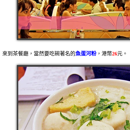
來到茶餐廳，當然要吃碗著名的
魚蛋河粉
，港幣
26
元。