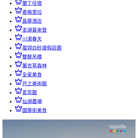
墾丁住宿
香格里拉
晶華酒店
澎湖喜來登
川湯春天
嵐翎白砂渡假莊園
雙龍吊橋
薰衣草森林
全家美食
月之美術館
茗茶園
仙湖農場
國華街美食