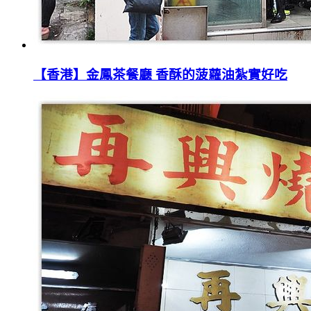
【香港】金鳳茶餐廳 香酥的菠蘿油紮實好吃