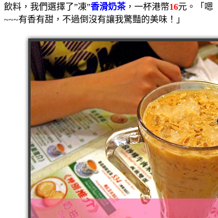
飲料，我們選擇了”凍”
香滑奶茶
，一杯港幣
16
元。「嗯
~~~有香有甜，不過倒沒有讓我驚豔的美味！」