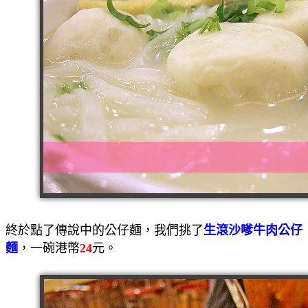
終於點了傳說中的公仔麵，我們挑了
生滾沙嗲牛肉公仔
麵
，一碗港幣
24
元。