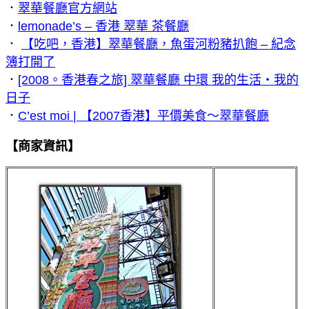
．
翠華餐廳官方網站
．
lemonade’s – 香港 翠華 茶餐廳
．
【吃吧，香港】翠華餐廳，魚蛋河粉豬扒飽 – 紀念
簿打開了
．
[2008。香港春之旅] 翠華餐廳 中環 我的生活‧我的
日子
．
C’est moi | 【2007香港】平價美食～翠華餐廳
【商家資訊】