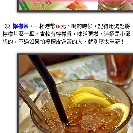
“凍”
檸檬茶
，一杯港幣
16
元。喝的時候，記得用湯匙將
檸檬片壓一壓，會較有檸檬香，味道更讚，這招是小邱
想的，不過如果怕檸檬皮會苦的人，就別壓太重囉！