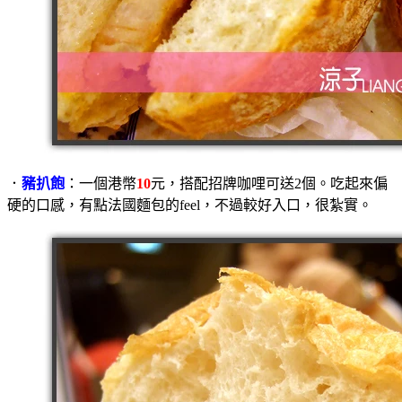
．
豬扒飽
：一個港幣
10
元，搭配招牌咖哩可送2個。吃起來偏
硬的口感，有點法國麵包的feel，不過較好入口，很紮實。