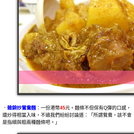
．
雜錦炒鴛鴦麵
：一份港幣
45
元。麵條不但保有Q彈的口感，
還炒得相當入味，不過我們紛紛討論道：「所謂鴛鴦，該不會
是指細與粗兩種麵條吧。」