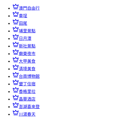
澳門自由行
車埕
田尾
埔里景點
日月潭
新社景點
廟東夜市
大甲美食
清境美食
台南博物館
墾丁住宿
香格里拉
晶華酒店
澎湖喜來登
川湯春天