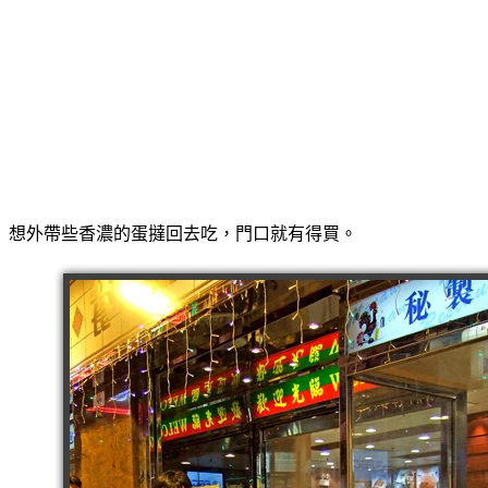
想外帶些香濃的蛋撻回去吃，門口就有得買。