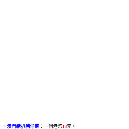
．
澳門豬扒豬仔飽
：一個港幣
18
元。