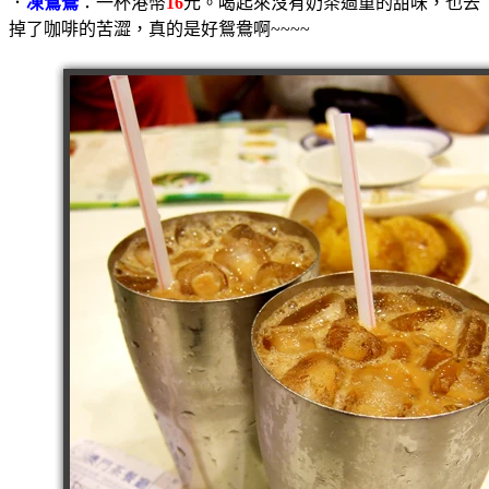
．
凍鴛鴦
：一杯港幣
16
元。喝起來沒有奶茶過重的甜味，也去
掉了咖啡的苦澀，真的是好鴛鴦啊~~~~