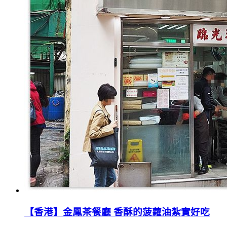
【香港】金鳳茶餐廳 香酥的菠蘿油紮實好吃