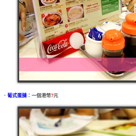
．
葡式蛋撻
：一個港幣
7
元