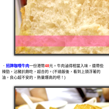
．
招牌咖哩牛肉
一份港幣
48
元。牛肉滷得相當入味，還帶些
辣勁，沾豬扒飽吃，超合的。(不過飯後，看到上頭浮著的
油，良心超不安的，熱量爆高的吧！)