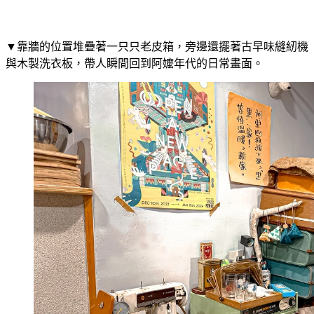
▼靠牆的位置堆疊著一只只老皮箱，旁邊還擺著古早味縫紉機
與木製洗衣板，帶人瞬間回到阿嬤年代的日常畫面。