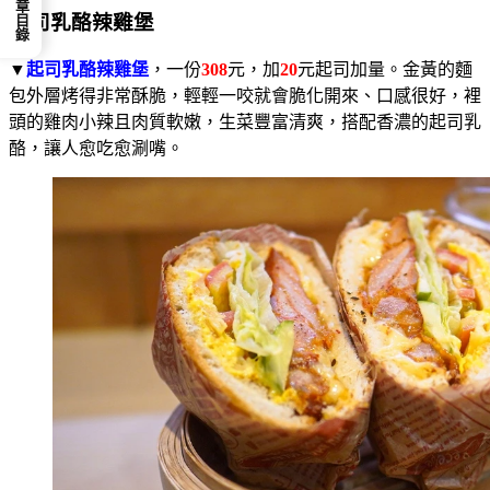
📕 文章目錄
起司乳酪辣雞堡
▼
起司乳酪辣雞堡
，一份
308
元，加
20
元起司加量。金黃的麵
包外層烤得非常酥脆，輕輕一咬就會脆化開來、口感很好，裡
頭的雞肉小辣且肉質軟嫩，生菜豐富清爽，搭配香濃的起司乳
酪，讓人愈吃愈涮嘴。