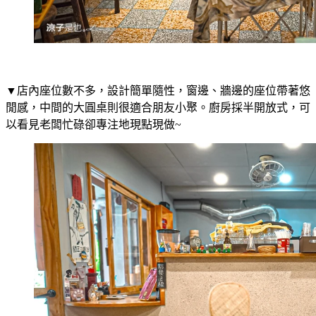
▼店內座位數不多，設計簡單隨性，窗邊、牆邊的座位帶著悠
閒感，中間的大圓桌則很適合朋友小聚。廚房採半開放式，可
以看見老闆忙碌卻專注地現點現做~