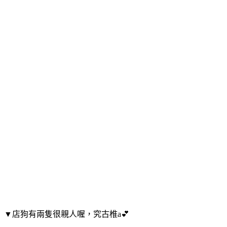
▼店狗有兩隻很親人喔，究古椎a💕