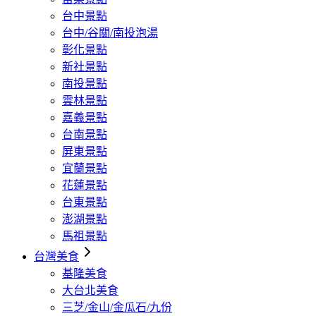
台中景點
台中/谷關/南投泡湯
彰化景點
新社景點
南投景點
雲林景點
嘉義景點
台南景點
屏東景點
宜蘭景點
花蓮景點
台東景點
澎湖景點
馬祖景點
台灣美食
基隆美食
大台北美食
三芝/金山/金瓜石/九份