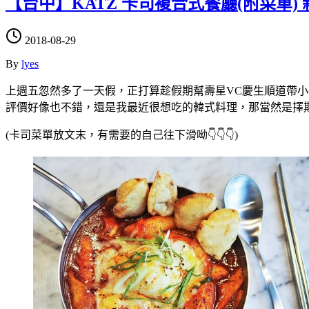
【台中】KATZ 卡司複合式餐廳(附菜單
2018-08-29
By
lyes
上週五忽然多了一天假，正打算趁假期幫壽星VC慶生順道帶小孩放放
評價好像也不錯，還是我最近很想吃的韓式料理，那當然是擇期
(卡司菜單放文末，有需要的自己往下滑呦👇👇👇)