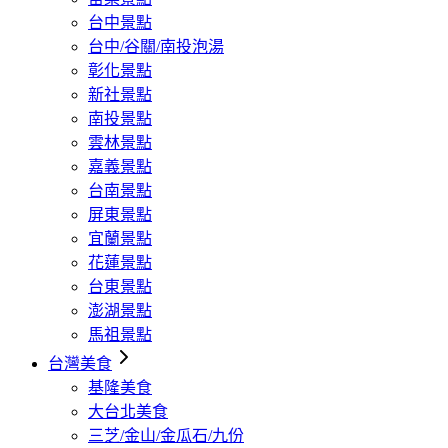
台中景點
台中/谷關/南投泡湯
彰化景點
新社景點
南投景點
雲林景點
嘉義景點
台南景點
屏東景點
宜蘭景點
花蓮景點
台東景點
澎湖景點
馬祖景點
台灣美食
基隆美食
大台北美食
三芝/金山/金瓜石/九份