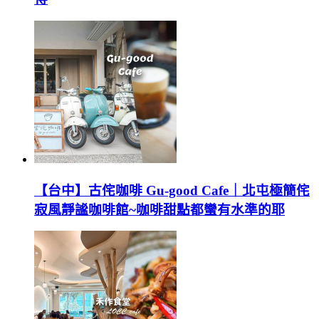
【台中】古侘咖啡 Gu-good Cafe｜北屯極簡侘
寂風靜謐咖啡館~咖啡甜點都蠻有水準的耶