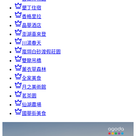
墾丁住宿
香格里拉
晶華酒店
澎湖喜來登
川湯春天
嵐翎白砂渡假莊園
雙龍吊橋
薰衣草森林
全家美食
月之美術館
茗茶園
仙湖農場
國華街美食