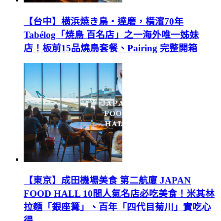
【台中】横浜焼き鳥‧達磨，橫濱70年
Tabélog「焼鳥 百名店」之一海外唯一姊妹
店！板前15品燒鳥套餐、Pairing 完整開箱
【東京】成田機場美食 第二航廈 JAPAN
FOOD HALL 10間人氣名店必吃美食！米其林
拉麵「銀座篝」、百年「四代目菊川」實吃心
得