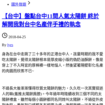
國外旅遊
【台中】盤點台中11間人氣太陽餅 終於
解開我對台中名產伴手禮的執念
2018-04-25
By
lyes
身為在台中走跳了三十多年的正港台中人，孩童時期的我不愛
吃太陽餅，覺得太陽餅根本是厚皮縮小版的偽奶油酥餅，像是
穿上了不入時宜的厚棉襖一樣地惱人，然後望著隔壁彰化名產
的肉圓而欣羨不已~
不過長大後漸漸懂得欣賞太陽餅的魅力，久久吃一次其實挺迷
人的嘛(羞推太陽餅肩膀)。今年過年時陸續收到三個不同的太
陽餅禮盒，雖然每個小圓餅都同名同姓叫太陽餅，不過從外皮