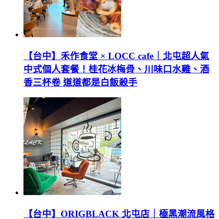
【台中】禾作食堂 × LOCC cafe｜北屯超人氣
中式個人套餐！桂花冰梅骨、川味口水雞、酒
香三杯卷 道道都是白飯殺手
【台中】ORIGBLACK 北屯店｜極黑潮流風格