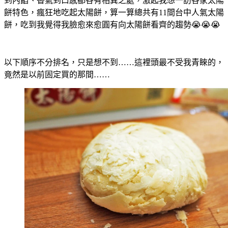
到內餡、香氣到口感都各有相異之處，激起我想一訪各家太陽
餅特色，瘋狂地吃起太陽餅，算一算總共有11間台中人氣太陽
餅，吃到我覺得我臉愈來愈圓有向太陽餅看齊的趨勢😭😭😭
以下順序不分排名，只是想不到……這裡頭最不受我青睞的，
竟然是以前固定買的那間……