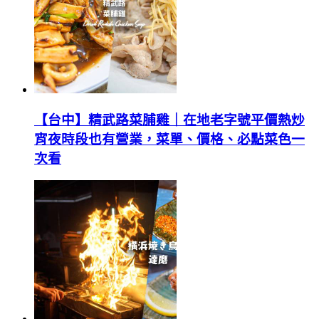
【台中】精武路菜脯雞｜在地老字號平價熱炒
宵夜時段也有營業，菜單、價格、必點菜色一
次看