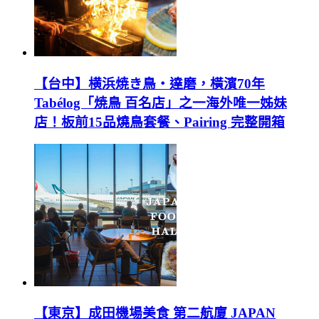
【台中】横浜焼き鳥‧達磨，橫濱70年
Tabélog「焼鳥 百名店」之一海外唯一姊妹
店！板前15品燒鳥套餐、Pairing 完整開箱
【東京】成田機場美食 第二航廈 JAPAN