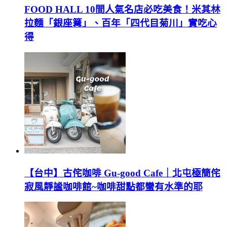
FOOD HALL 10間人氣名店必吃美食！米其林
拉麵「銀座篝」、百年「四代目菊川」實吃心
得
【台中】古侘咖啡 Gu-good Cafe｜北屯極簡侘
寂風靜謐咖啡館~咖啡甜點都蠻有水準的耶