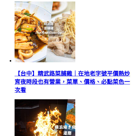
【台中】精武路菜脯雞｜在地老字號平價熱炒
宵夜時段也有營業，菜單、價格、必點菜色一
次看