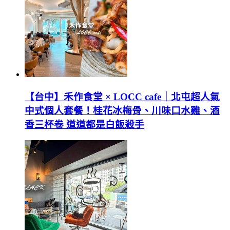
【台中】禾作食堂 × LOCC cafe｜北屯超人氣
中式個人套餐！桂花冰梅骨、川味口水雞、酒
香三杯卷 道道都是白飯殺手