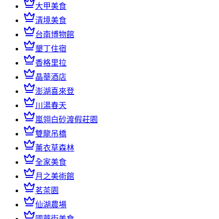
大甲美食
清境美食
台南博物館
墾丁住宿
香格里拉
晶華酒店
澎湖喜來登
川湯春天
嵐翎白砂渡假莊園
雙龍吊橋
薰衣草森林
全家美食
月之美術館
茗茶園
仙湖農場
國華街美食